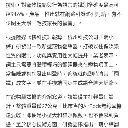
技術，對寵物情緒與行為語言的識別準確度最高可
達94.6%。產品一推出就在網路引發熱烈討論，有不
少飼主大讚「毛孩家長的福音」。
根據陸媒《快科技》報導，杭州科技公司「萌小
譯」研發出一款新型寵物翻譯器，打破以往偏娛樂
性質的限制，功能與實用性大幅提升。業者表示，
飼主只需要將體積輕巧的翻譯器夾在寵物項圈上，
當貓咪或狗狗發出叫聲時，系統就能即時將其「翻
譯」成文字，並在手機端同步生成語音聊天紀錄。
在寵物翻譯機的介紹寫道，該設備主打輕量化設
計，整體重量僅27公克，比市售的AirPods無線耳機
還要輕，即便是小型犬和貓咪佩戴，也不會感到負
擔。至於核心技術方面，研發團隊指出，萌小譯翻