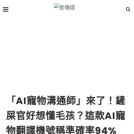
「AI寵物溝通師」來了！鏟
屎官好想懂毛孩？這款AI寵
物翻譯機號稱準確率94%