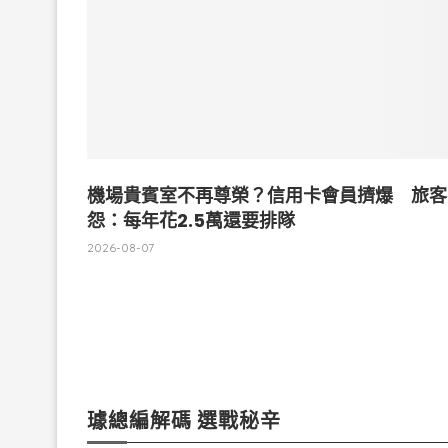
機場貴賓室不再尊榮？信用卡會員擠爆 旅客
怨：每年花2.5萬還要排隊
2026-08-07
璩總編解碼 選戰秘辛