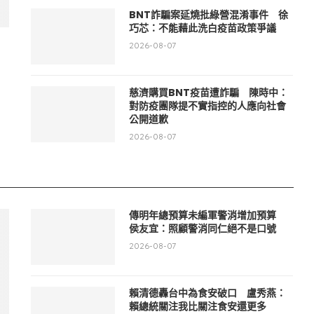
BNT詐騙案延燒批綠營混淆事件 徐
巧芯：不能藉此洗白疫苗政策爭議
2026-08-07
慈濟購買BNT疫苗遭詐騙 陳時中：
對防疫團隊提不實指控的人應向社會
公開道歉
2026-08-07
傳明年總預算未編軍警消增加預算
侯友宜：照顧警消同仁絕不是口號
2026-08-07
賴清德轟台中為食安破口 盧秀燕：
賴總統關注我比關注食安還更多