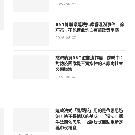
2026-08-07
BNT詐騙案延燒批綠營混淆事件 徐
巧芯：不能藉此洗白疫苗政策爭議
2026-08-07
慈濟購買BNT疫苗遭詐騙 陳時中：
對防疫團隊提不實指控的人應向社會
公開道歉
2026-08-07
這款法式「鳳梨酥」用的是依思尼奶
油！捨不得轉送的美味 「深法」攜
手法國依思尼 12款法式甜點重新定
義中秋禮盒