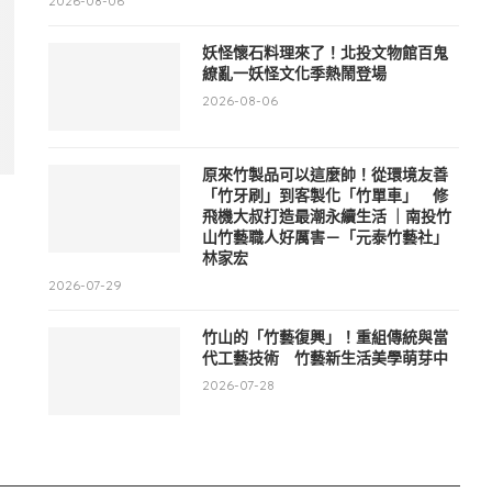
2026-08-06
妖怪懷石料理來了！北投文物館百鬼
繚亂一妖怪文化季熱鬧登場
2026-08-06
原來竹製品可以這麼帥！從環境友善
「竹牙刷」到客製化「竹單車」 修
飛機大叔打造最潮永續生活 ｜南投竹
山竹藝職人好厲害－「元泰竹藝社」
林家宏
2026-07-29
竹山的「竹藝復興」！重組傳統與當
代工藝技術 竹藝新生活美學萌芽中
2026-07-28