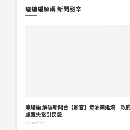
璩總編解碼 新聞秘辛
璩總編 解碼新聞台【影音】毒油案延燒 政
處置失當引民怨
2026-07-30