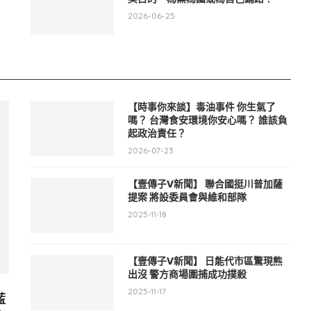
2026-06-25
【時事你來談】毒油事件 你生氣了
嗎？ 台灣食安環境你安心嗎？ 誰該負
起政治責任？
2026-07-23
【壹傳子V新聞】 聯合國挺川普加薩
提案 將設委員會與維和部隊
2025-11-18
【壹傳子V新聞】 日能代市區驚現熊
出沒 警方商場圍捕成功撲殺
2025-11-17
藍