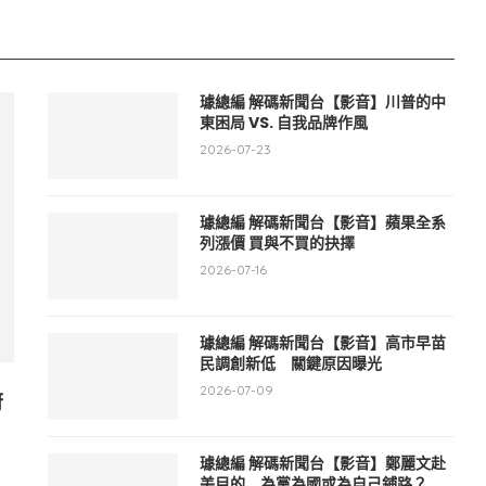
璩總編 解碼新聞台【影音】川普的中
東困局 VS. 自我品牌作風
2026-07-23
璩總編 解碼新聞台【影音】蘋果全系
列漲價 買與不買的抉擇
2026-07-16
璩總編 解碼新聞台【影音】高市早苗
民調創新低 關鍵原因曝光
2026-07-09
府
璩總編 解碼新聞台【影音】鄭麗文赴
美目的 為黨為國或為自己鋪路？