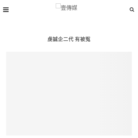
虔誠企二代 有被冤