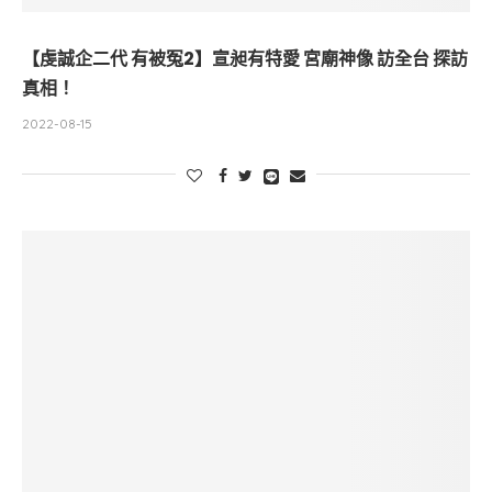
【虔誠企二代 有被冤2】宣昶有特愛 宮廟神像 訪全台 探訪
真相！
2022-08-15