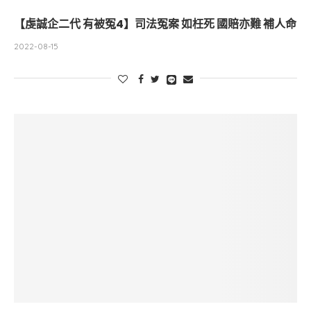
【虔誠企二代 有被冤4】司法冤案 如枉死 國賠亦難 補人命
2022-08-15