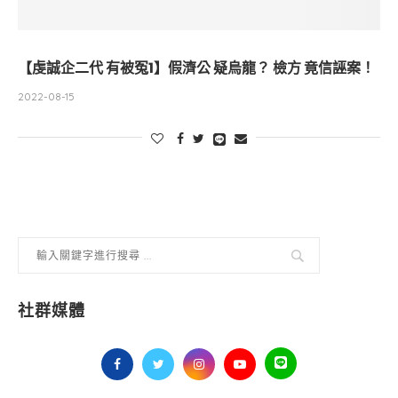
【虔誠企二代 有被冤1】假濟公 疑烏龍？ 檢方 竟信誣案！
2022-08-15
社群媒體