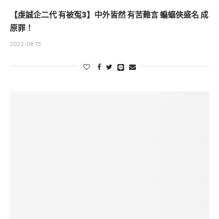
【虔誠企二代 有被冤3】中外皆然 有苦難言 蝙蝠俠盛名 成
原罪！
2022-08-15