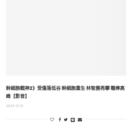
幹細胞戰神2》受傷落低谷 幹細胞重生 林智勝再攀 職棒高
峰【影音】
2022-12-12