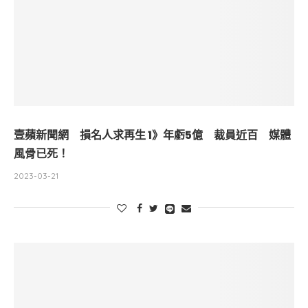
壹蘋新聞網 損名人求再生 1》年虧5億 裁員近百 媒體
風骨已死！
2023-03-21