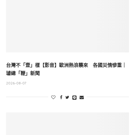
台灣不「壹」樣【影音】歐洲熱浪襲來 各國災情慘重｜
璩總「鞭」新聞
2026-08-07