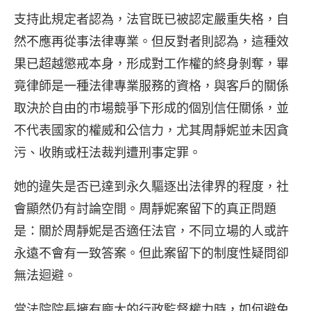
支持此規定者認為，法官既已被認定嚴重失格，自
然不應再從事法律專業。但反對者則認為，這種效
果已超越懲戒本身，形成對工作權的終身剝奪，畢
竟律師是一種法律專業服務的資格，與客戶的關係
取決於自由的市場競爭下形成的個別信任關係，並
不代表國家的權威和公信力，尤其周靜妮並未因貪
污、收賄或枉法裁判遭刑事定罪。
她的違失是否已達到永久驅逐出法律界的程度，社
會顯然仍有討論空間。周靜妮案留下的真正問題
是：關於周靜妮是否適任法官，不同立場的人或許
永遠不會有一致答案。但此案留下的制度性疑問卻
無法迴避。
當法院院長擁有龐大的行政監督權力時，如何避免