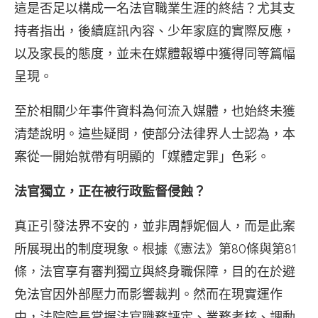
這是否足以構成一名法官職業生涯的終結？尤其支
持者指出，後續庭訊內容、少年家庭的實際反應，
以及家長的態度，並未在媒體報導中獲得同等篇幅
呈現。
至於相關少年事件資料為何流入媒體，也始終未獲
清楚說明。這些疑問，使部分法律界人士認為，本
案從一開始就帶有明顯的「媒體定罪」色彩。
法官獨立，正在被行政監督侵蝕？
真正引發法界不安的，並非周靜妮個人，而是此案
所展現出的制度現象。根據《憲法》第80條與第81
條，法官享有審判獨立與終身職保障，目的在於避
免法官因外部壓力而影響裁判。然而在現實運作
中，法院院長掌握法官職務評定、業務考核、調動