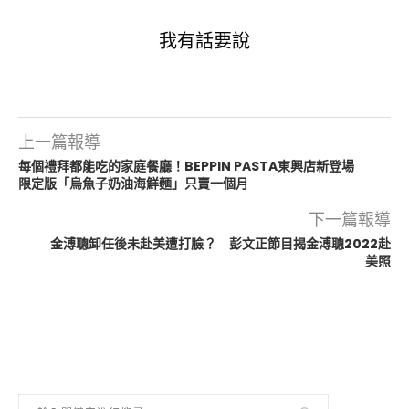
我有話要說
上一篇報導
每個禮拜都能吃的家庭餐廳！BEPPIN PASTA東興店新登場
限定版「烏魚子奶油海鮮麵」只賣一個月
下一篇報導
金溥聰卸任後未赴美遭打臉？ 彭文正節目揭金溥聰2022赴
美照