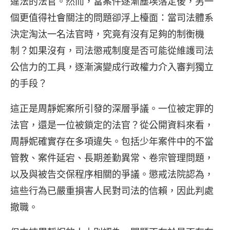
違法的法官。然而，當案件逐漸塵埃落定後，另一
個更值得社會關注的問題卻浮上檯面：當司法體系
決定淘汰一名法官時，究竟有沒有足夠的制衡機
制？如果沒有，司法懲戒制度是否可能從維護司法
公信力的工具，逐漸演變成行政權力介入審判獨立
的手段？
這正是周靜妮案所引發的深層爭議。一位被定罪的
法官，還是一位被鎖定的法官？從公開資料來看，
周靜妮確實存在多項違失。包括少年案件中的不當
管教、案件延宕、長期差勤異常、卷宗管理問題，
以及與被告交保程序相關的爭議。懲戒法院認為，
這些行為已嚴重損害人民對司法的信賴，因此判處
撤職。