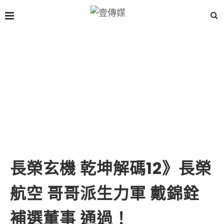
長榮玄機 乾坤解碼12》長榮
航空 哥哥派生力軍 戴錦銓
補選董事 通過！