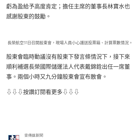
虧為盈給予高度肯定；擔任主席的董事長林寶水也
感謝股東的鼓勵。
長榮航空31日召開股東會，現場人員小心護送投票箱、計算票數情況。
股東會臨時動議沒有股東下發言條情況下，接下來
順利補選長榮國際儲運法人代表戴錦銓出任一席董
事。兩個小時又九分鐘股東會宣布散會。
⇩⇩⇩按讚訂閱看更多⇩⇩⇩