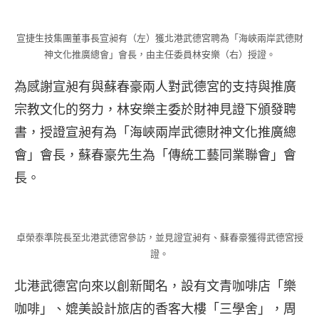
宣捷生技集團董事長宣昶有（左）獲北港武德宮聘為「海峽兩岸武德財
神文化推廣總會」會長，由主任委員林安樂（右）授證。
為感謝宣昶有與蘇春豪兩人對武德宮的支持與推廣
宗教文化的努力，林安樂主委於財神見證下頒發聘
書，授證宣昶有為「海峽兩岸武德財神文化推廣總
會」會長，蘇春豪先生為「傳統工藝同業聯會」會
長。
卓榮泰準院長至北港武德宮參訪，並見證宣昶有、蘇春豪獲得武德宮授
證。
北港武德宮向來以創新聞名，設有文青咖啡店「樂
咖啡」、媲美設計旅店的香客大樓「三學舍」，周