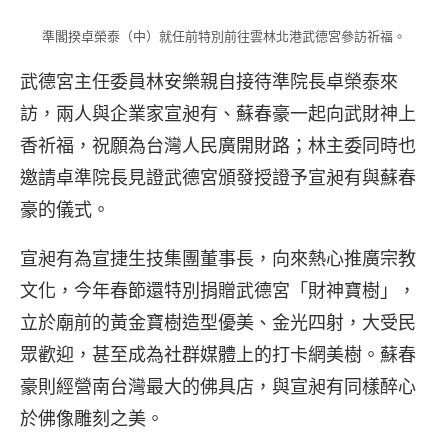
準閣揆卓榮泰（中）就任前特別前往雲林北港武德宮參訪祈福。
武德宮主任委員林安樂親自接待準院長卓榮泰來
訪，兩人與企業家宣昶有、蘇春豪一起向武財神上
香祈福，祝願為台灣人民廣開財路；林主委同時也
邀請卓準院長見證武德宮頒發授證予宣昶有與蘇春
豪的儀式。
宣昶有為宣捷生技集團董事長，向來熱心推廣宗教
文化，今年春節還特別捐贈武德宮「財神寶樹」，
立於廟前的黃金寶樹造型優美、金光四射，大受民
眾歡迎，甚至成為社群媒體上的打卡網美樹。蘇春
豪則經營南台灣最大的佛具店，與宣昶有同樣醉心
於佛像雕刻之美。