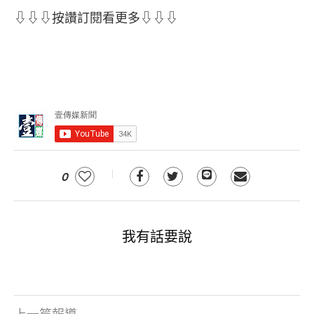
⇩⇩⇩按讚訂閱看更多⇩⇩⇩
0
我有話要說