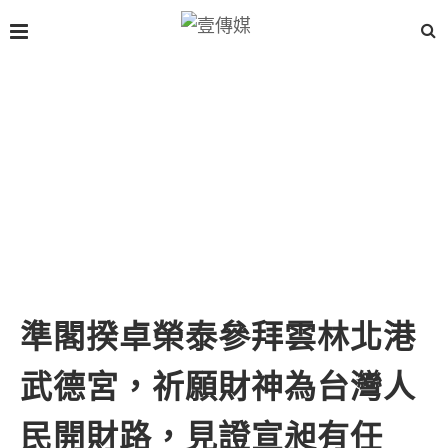
準閣揆卓榮泰參拜雲林北港
武德宮，祈願財神為台灣人
民開財路，見證宣昶有任