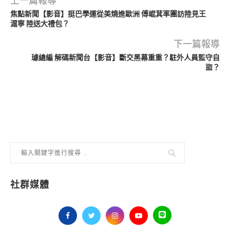
上一篇報導
焦點新聞【影音】挺巴學運從美燒進歐洲 傅崐萁率團訪陸見王
滬寧 陸送大禮包？
下一篇報導
璩總編 解碼新聞台【影音】斷交黑幕重重？駐外人員監守自
盜？
社群媒體