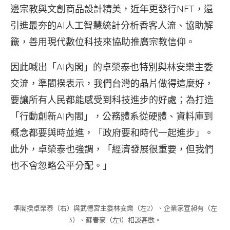
邊宗教與文創商品設計精美，近年更發行NFT，還
引進最夯的AI人工智慧統計分析香客人流、協助解
籤，善用現代數位科技來協助推廣宗教信仰。
因此喊出「AI內閣」的卓榮泰也特別與林安樂主委
交流，準閣揆表示，我們台灣的晶片做得這麼好，
要讓所有人民都能感受到科技進步的好處；為打造
「行動創新AI內閣」，公務體系從硬體、資料庫到
概念都要與時並進，「政府要和時代一起進步」。
此外，卓榮泰也強調，「經濟發展很重要，但我們
也不會忽略公平分配。」
準閣揆卓榮泰（右）與武德宮主委林安樂（左2）、企業家宣昶有（左
3）、蘇春豪（左1）相談甚歡。