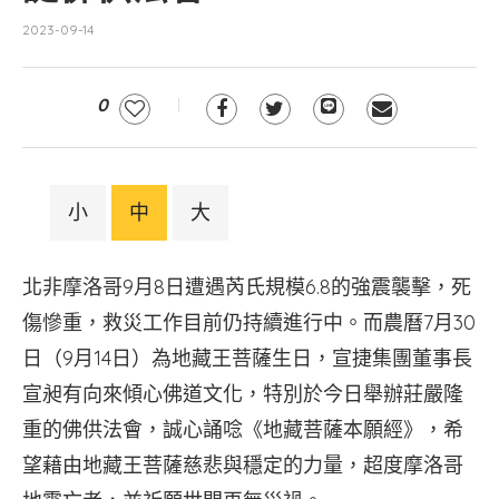
2023-09-14
0
小
中
大
北非摩洛哥9月8日遭遇芮氏規模6.8的強震襲擊，死
傷慘重，救災工作目前仍持續進行中。而農曆7月30
日（9月14日）為地藏王菩薩生日，宣捷集團董事長
宣昶有向來傾心佛道文化，特別於今日舉辦莊嚴隆
重的佛供法會，誠心誦唸《地藏菩薩本願經》，希
望藉由地藏王菩薩慈悲與穩定的力量，超度摩洛哥