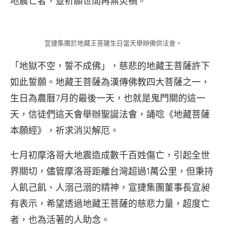
地震亡者，並祈願世間再無災禍。
宣捷集團於地藏王菩薩生日當天舉辦佛供法會。
「地獄不空，誓不成佛」，慈悲的地藏王菩薩許下
如此誓願。地藏王菩薩為漢傳佛教四大菩薩之一，
生日為農曆7月的最後一天，也就是鬼門關的這一
天，信徒們這天會舉辦聖誕法會，誦唸《地藏菩薩
本願經》，祈求消災解厄。
七月初摩洛哥大地震造成數千百姓傷亡，引起全世
界關切，儘管摩洛哥距離台灣超過1萬公里，但秉持
人飢己飢、人溺己溺的精神，宣捷集團董事長宣昶
有表示，希望透過地藏王菩薩的慈悲力量，超度亡
者，也為活著的人助念。