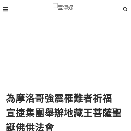
為摩洛哥強震罹難者祈福
宣捷集團舉辦地藏王菩薩聖
誕佛供法會