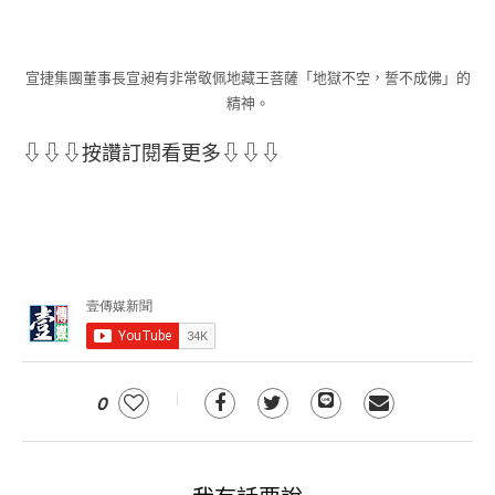
宣捷集團董事長宣昶有非常敬佩地藏王菩薩「地獄不空，誓不成佛」的
精神。
⇩⇩⇩按讚訂閱看更多⇩⇩⇩
0