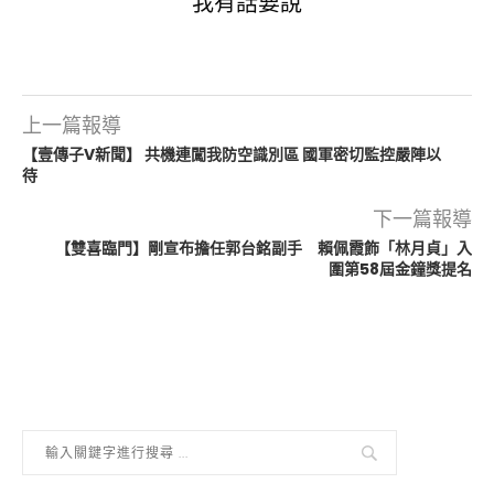
我有話要說
上一篇報導
【壹傳子V新聞】 共機連闖我防空識別區 國軍密切監控嚴陣以
待
下一篇報導
【雙喜臨門】剛宣布擔任郭台銘副手 賴佩霞飾「林月貞」入
圍第58屆金鐘獎提名