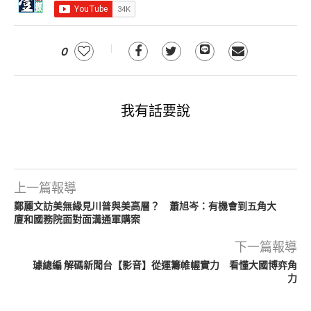
0
我有話要說
上一篇報導
鄭麗文訪美無緣見川普與美高層？ 蕭旭岑：有機會到五角大
廈和國務院面對面溝通軍購案
下一篇報導
璩總編 解碼新聞台【影音】從運籌帷幄實力 看懂大國博弈角
力