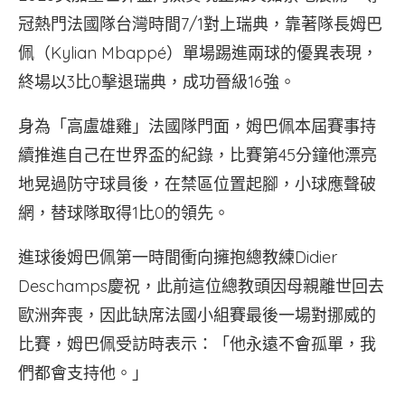
冠熱門法國隊台灣時間7/1對上瑞典，靠著隊長姆巴
佩（Kylian Mbappé）單場踢進兩球的優異表現，
終場以3比0擊退瑞典，成功晉級16強。
身為「高盧雄雞」法國隊門面，姆巴佩本屆賽事持
續推進自己在世界盃的紀錄，比賽第45分鐘他漂亮
地晃過防守球員後，在禁區位置起腳，小球應聲破
網，替球隊取得1比0的領先。
進球後姆巴佩第一時間衝向擁抱總教練Didier
Deschamps慶祝，此前這位總教頭因母親離世回去
歐洲奔喪，因此缺席法國小組賽最後一場對挪威的
比賽，姆巴佩受訪時表示：「他永遠不會孤單，我
們都會支持他。」