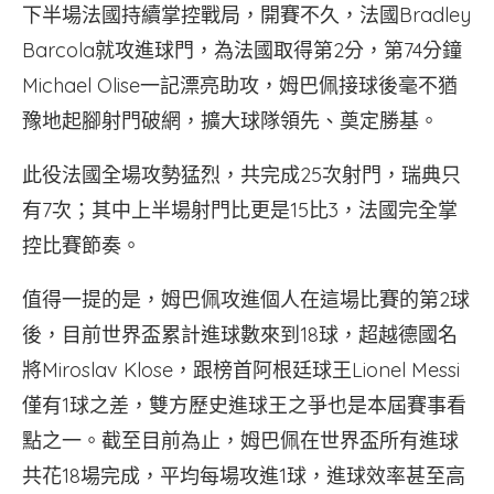
下半場法國持續掌控戰局，開賽不久，法國Bradley
Barcola就攻進球門，為法國取得第2分，第74分鐘
Michael Olise一記漂亮助攻，姆巴佩接球後毫不猶
豫地起腳射門破網，擴大球隊領先、奠定勝基。
此役法國全場攻勢猛烈，共完成25次射門，瑞典只
有7次；其中上半場射門比更是15比3，法國完全掌
控比賽節奏。
值得一提的是，姆巴佩攻進個人在這場比賽的第2球
後，目前世界盃累計進球數來到18球，超越德國名
將Miroslav Klose，跟榜首阿根廷球王Lionel Messi
僅有1球之差，雙方歷史進球王之爭也是本屆賽事看
點之一。截至目前為止，姆巴佩在世界盃所有進球
共花18場完成，平均每場攻進1球，進球效率甚至高