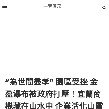
“為世間盡孝” 園區受挫 金
盈瀑布被政府打壓！宜蘭商
機藏在山水中 企業活化山靈