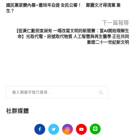
國民黨家變內幕–蕭旭岑自提 全民公審！ 鄭麗文才得清黨 重
生？
下一篇報導
【從黃仁勳到宣昶有 一場改寫文明的新競賽：當AI開始理解生
命】光取代電、訊號取代物質 人工智慧與再生醫學 正在共同
重塑二十一世紀新文明
社群媒體