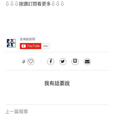
⇩⇩⇩按讚訂閱看更多⇩⇩⇩
0
我有話要說
上一篇報導