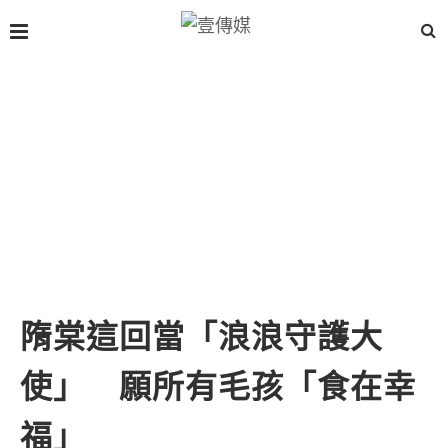
隋棠這回當「浪浪守護大
使」 願所有毛孩「食在幸
福」