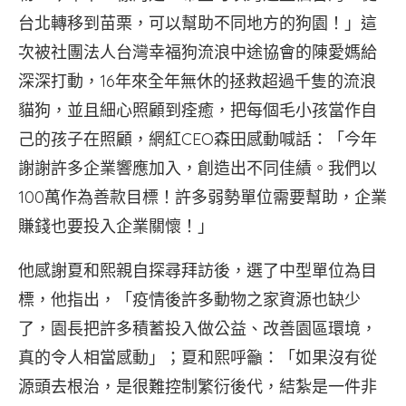
台北轉移到苗栗，可以幫助不同地方的狗園！」這
次被社團法人台灣幸福狗流浪中途協會的陳愛媽給
深深打動，16年來全年無休的拯救超過千隻的流浪
貓狗，並且細心照顧到痊癒，把每個毛小孩當作自
己的孩子在照顧，網紅CEO森田感動喊話：「今年
謝謝許多企業響應加入，創造出不同佳績。我們以
100萬作為善款目標！許多弱勢單位需要幫助，企業
賺錢也要投入企業關懷！」
他感謝夏和熙親自探尋拜訪後，選了中型單位為目
標，他指出，「疫情後許多動物之家資源也缺少
了，園長把許多積蓄投入做公益、改善園區環境，
真的令人相當感動」；夏和熙呼籲：「如果沒有從
源頭去根治，是很難控制繁衍後代，結紮是一件非