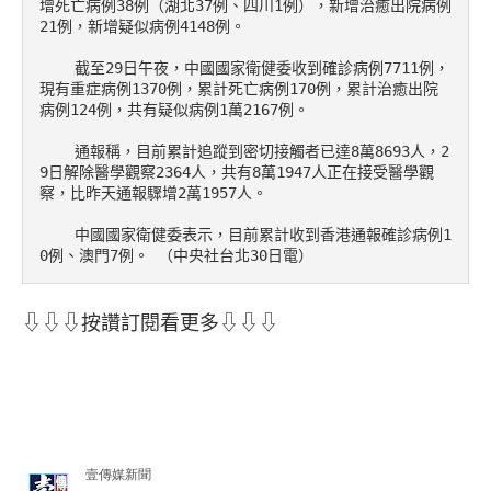
增死亡病例38例（湖北37例、四川1例），新增治癒出院病例
21例，新增疑似病例4148例。

    截至29日午夜，中國國家衛健委收到確診病例7711例，
現有重症病例1370例，累計死亡病例170例，累計治癒出院
病例124例，共有疑似病例1萬2167例。

    通報稱，目前累計追蹤到密切接觸者已達8萬8693人，2
9日解除醫學觀察2364人，共有8萬1947人正在接受醫學觀
察，比昨天通報驟增2萬1957人。

    中國國家衛健委表示，目前累計收到香港通報確診病例1
0例、澳門7例。 （中央社台北30日電） 
⇩⇩⇩按讚訂閱看更多⇩⇩⇩