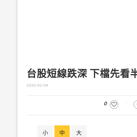
台股短線跌深 下檔先看
2020-02-04
0
小
中
大