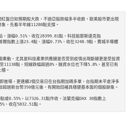
開紅盤日如預期般大跌，不過亞股跌幅多半收斂，歐美股市更出現
，先看半年線11280點支撐。

準普爾指數上漲23.4點、漲幅0.73%、收在3248.9點，費城半導體
1138點，短線跌幅超過8%，融資水位也下降5.8%，甚至已有
穩。

殺超過新台幣350億元後，有開始回補具穩健基本面的個股跡象。

5%、收在5832.51點。