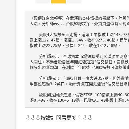
（毅傳媒台北報導）在武漢肺炎疫情擴散衝擊下，陸股
大漲，分析師表示，台股短線跌深，外資買盤似有回籠跡象
    美股4大指數全面走揚，道瓊工業指數上漲143.78點、漲幅0.51%、收在28399.81點，科技股那斯達克指

數上漲122.47點、漲幅1.34%、收在9273.40點，標
指數上漲22.25點、漲幅1.24%、收在1812.18點。

    分析師表示，全球資本市場短線受到武漢肺炎消息面牽動，尤其是科技產業供應鏈是否受到疫情出現斷鏈更是受投資
人關注，不過台股自鼠年開紅盤短短3個交易日，最低跌至1
個股出現斷頭潮，在測試半年線後，短線指數可望稍做止
    分析師指出，台股3日雖一度大跌357點，但外資隨即進場，更連續2個交易日在台指期加碼多單，台指期未平倉淨多
單部位超過3.2萬口，顯示外資在開紅盤後2個交易日爆
    歐股則是同步走揚，倫敦FTSE 100指數上揚40.30點或0.55%，以7326.31點作收，法蘭克福DAX 30指數上

漲0.49%、收在13045.19點，巴黎CAC 40指數上漲0.4
⇩⇩⇩按讚訂閱看更多⇩⇩⇩