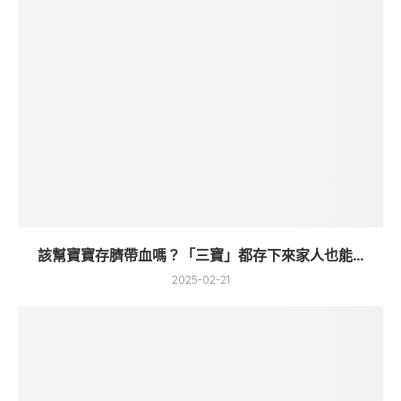
該幫寶寶存臍帶血嗎？「三寶」都存下來家人也能...
2025-02-21