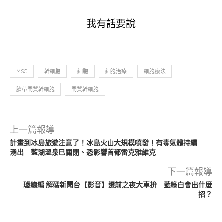
我有話要說
MSC
幹細胞
細胞
細胞治療
細胞療法
臍帶間質幹細胞
間質幹細胞
上一篇報導
計畫到冰島旅遊注意了！冰島火山大規模噴發！有毒氣體持續
湧出 藍湖溫泉已關閉、恐影響首都雷克雅維克
下一篇報導
璩總編 解碼新聞台【影音】選前之夜大車拚 藍綠白會出什麼
招？