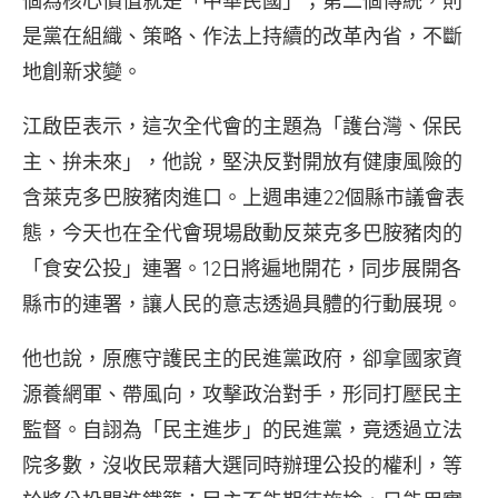
個為核心價值就是「中華民國」；第二個傳統，則
是黨在組織、策略、作法上持續的改革內省，不斷
地創新求變。
江啟臣表示，這次全代會的主題為「護台灣、保民
主、拚未來」，他說，堅決反對開放有健康風險的
含萊克多巴胺豬肉進口。上週串連22個縣市議會表
態，今天也在全代會現場啟動反萊克多巴胺豬肉的
「食安公投」連署。12日將遍地開花，同步展開各
縣市的連署，讓人民的意志透過具體的行動展現。
他也說，原應守護民主的民進黨政府，卻拿國家資
源養網軍、帶風向，攻擊政治對手，形同打壓民主
監督。自詡為「民主進步」的民進黨，竟透過立法
院多數，沒收民眾藉大選同時辦理公投的權利，等