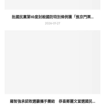
批國民黨第10度封殺國防特別條例獲「進京門票...
2026-01-27
羅智強承認敗選籲攜手團結 恭喜鄭麗文當選國民...