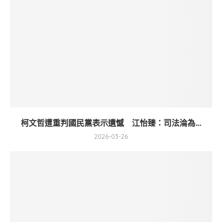
柯文哲遭重判國民黨表示遺憾 江怡臻：司法淪為...
2026-03-26