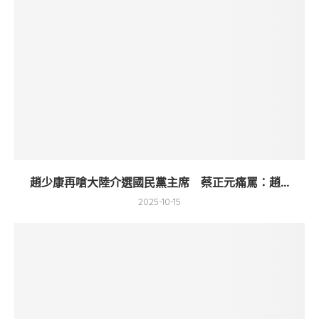
趙少康再嗆大陸介選國民黨主席 蔡正元痛罵：趙...
2025-10-15