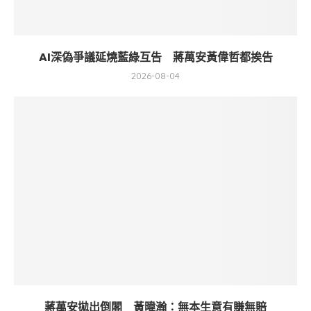
AI深偽爭議延燒藍綠互告 蔣萬安黃偉哲都挨告
2026-08-04
蔣萬安拋出倒閣 黃暐瀚：無本生意有賺無賠