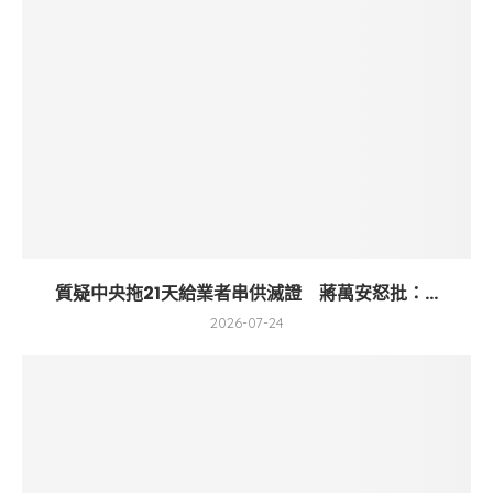
質疑中央拖21天給業者串供滅證 蔣萬安怒批：...
2026-07-24