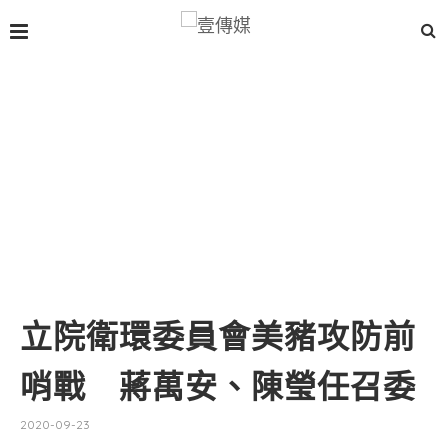
立院衛環委員會美豬攻防前
哨戰 蔣萬安、陳瑩任召委
2020-09-23