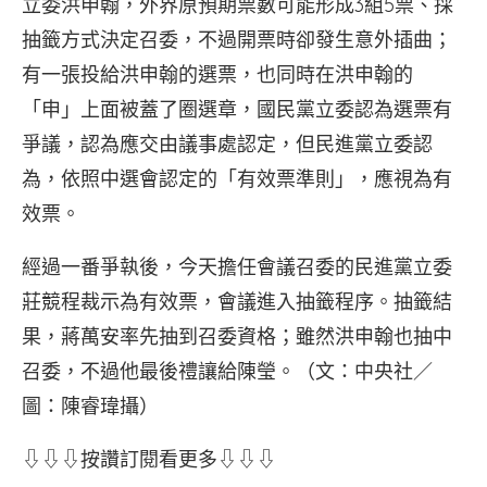
立委洪申翰，外界原預期票數可能形成3組5票、採
抽籤方式決定召委，不過開票時卻發生意外插曲；
有一張投給洪申翰的選票，也同時在洪申翰的
「申」上面被蓋了圈選章，國民黨立委認為選票有
爭議，認為應交由議事處認定，但民進黨立委認
為，依照中選會認定的「有效票準則」，應視為有
效票。
經過一番爭執後，今天擔任會議召委的民進黨立委
莊競程裁示為有效票，會議進入抽籤程序。抽籤結
果，蔣萬安率先抽到召委資格；雖然洪申翰也抽中
召委，不過他最後禮讓給陳瑩。（文：中央社／
圖：陳睿瑋攝）
⇩⇩⇩按讚訂閱看更多⇩⇩⇩