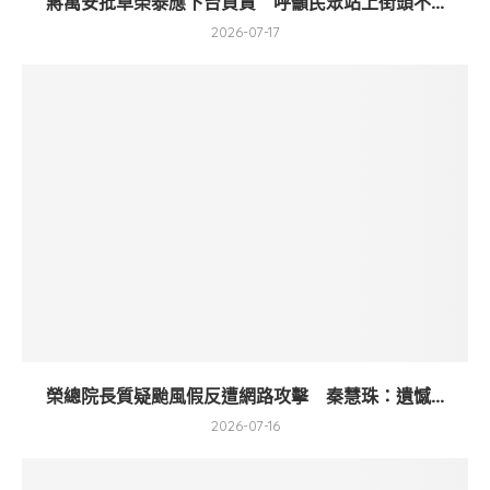
蔣萬安批卓榮泰應下台負責 呼籲民眾站上街頭不...
2026-07-17
榮總院長質疑颱風假反遭網路攻擊 秦慧珠：遺憾...
2026-07-16