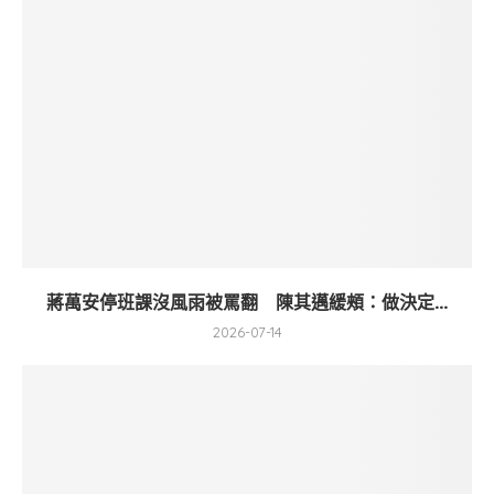
蔣萬安停班課沒風雨被罵翻 陳其邁緩頰：做決定...
2026-07-14