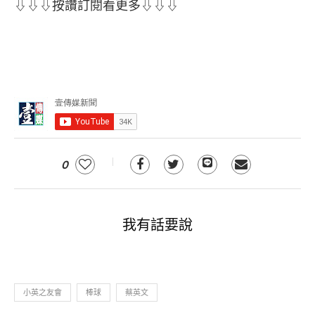
⇩⇩⇩按讚訂閱看更多⇩⇩⇩
0
我有話要說
小英之友會
棒球
蔡英文