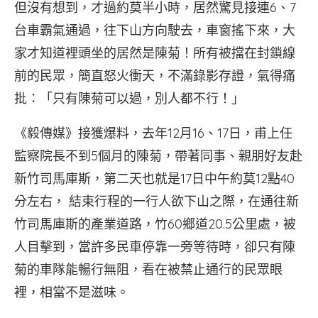
但沒有想到，才過約莫半小時，居然驚見接連6、7
台車霸氣通過，往下山方向駛去，車窗搖下來，大
家才知道裡頭坐的居然是陳菊！所有被擋在封鎖線
前的民眾，簡直怒火衝天，不滿錄影存證，氣得痛
批：「只有陳菊可以過，別人都不行！」
《毅傳媒》接獲爆料，去年12月16、17日，甫上任
監察院長不到5個月的陳菊，帶著同事、親朋好友赴
新竹司馬庫斯，第二天也就是17日中午約莫12點40
分左右， 結束行程的一行人欲下山之際，在通往新
竹司馬庫斯的產業道路，竹60鄉道20.5公里處，被
人目擊到，當許多民車停靠一旁等待時，卻只有陳
菊的車隊能暢行無阻，看在被禁止通行的民眾眼
裡，相當不是滋味。