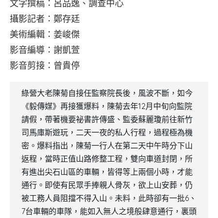
文字撰稿：呂品逸、調查中心
攝影記者：鄭存廷
美術編輯：姜峻傑
影音編導：謝凱萱
影音剪接：曾貴停
綠營大老陳菊自接任監察院長後，風波不斷，如今
《毅傳媒》再接獲爆料，陳菊去年12月中旬向監院
請假，帶著機要祕書許傳盛、監委蘇麗瓊前往新竹
司馬庫斯遊玩，二天一夜的私人行程，過程極為機
密。爆料指出，陳菊一行人在第二天中午時分下山
返程，當時正值山路修整工程，雙向車道封閉，所
有進出尖石山區的車輛，皆得等上兩個小時，才能
通行。即使有民眾手捧親人骨灰，欲上山安葬，仍
被工務人員阻擋不得入山。未料，此時卻有一批6、
7台車輛的車隊，能如入無人之境般肆意通行，裏頭