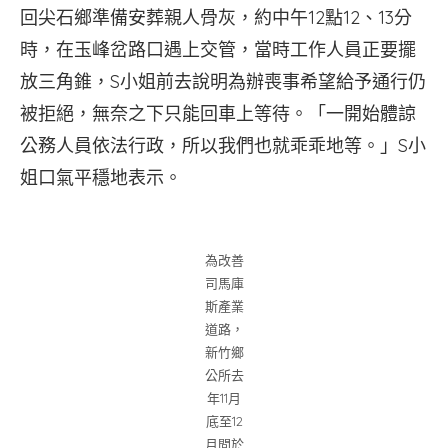
回尖石鄉準備安葬親人骨灰，約中午12點12、13分
時，在玉峰岔路口遇上交管，當時工作人員正要擺
放三角錐，S小姐前去說明為辦喪事希望給予通行仍
被拒絕，無奈之下只能回車上等待。「一開始體諒
公務人員依法行政，所以我們也就乖乖地等。」S小
姐口氣平穩地表示。
為改善
司馬庫
斯產業
道路，
新竹鄉
公所去
年11月
底至12
月間於