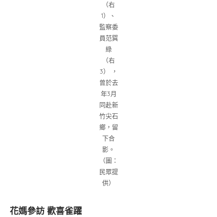
（右
1）、
監察委
員范巽
綠
（右
3） ，
曾於去
年3月
同赴新
竹尖石
鄉，留
下合
影。
（圖：
民眾提
供）
花媽參訪 歡喜雀躍