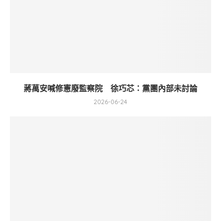
蔣萬安喊修憲廢監察院 徐巧芯：黨團內部未討論
2026-06-24