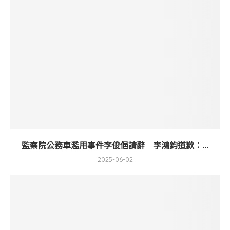
監察院公務車濫用事件李俊俋請辭 李鴻鈞道歉：...
2025-06-02