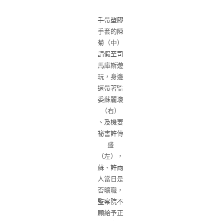
手帶塑膠
手套的陳
菊（中）
請假至司
馬庫斯遊
玩，身邊
還帶著監
委蘇麗瓊
（右）
、及機要
祕書許傳
盛
（左），
蘇、許兩
人當日是
否曠職，
監察院不
願給予正