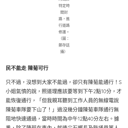
特定時
間封
路，進
行道路
修護。
（圖：
鄭存廷
攝）
民不能走 陳菊可行
只不過，沒想到大家不能過，卻只有陳菊能通行！S
小姐氣憤的說，照道理應該要等到下午2點10分，才
能恢復通行，「但我親耳聽到工作人員的無線電說
陳菊車隊要下山了！」過沒幾分鐘陳菊車隊通行無
阻地快速通過，當時時間為中午12點40分左右。據
悉，除了陳菊在車內，就連尖石鄉長及縣議員等人