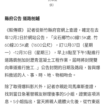
供）
縣府公告 道路刨鋪
《毅傳媒》 記者從新竹縣府官網上查證，確定在去
年12月2日於網站公告，「尖石鄉竹60線1.5K處…竹
60線20.5K處（1600公尺），訂12月07日（星期
一）~12月30日（星期三），早上8點至下午5點進行
道路銑刨加封瀝青混凝土工程作業，屆時將封閉雙
向車道進行施工…」公告封閉的日期及路段，皆與爆
料敘述的人、事、時、地、物相吻合。
除了取得爆料影片外，記者亦親赴司馬庫斯查證，
找到當日急著替親友辦理後事的S小姐，證實這項消
息。S小姐指出，當天將親人遺體火化後，從竹東返