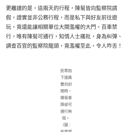
更離譜的是，這兩天的行程，陳菊皆向監察院請
假，證實並非公務行程，而是私下與好友前往遊
玩，竟還能讓相關單位大開濫權的大門，百車禁
行，唯有陳菊可通行，知情人士痛批，身為糾彈、
調查百官的監察院龍頭，竟濫權至此，令人咋舌！
民眾拍
下道路
雙向封
閉時，
陳菊車
隊卻可
通行無
阻。
（圖：
民眾提