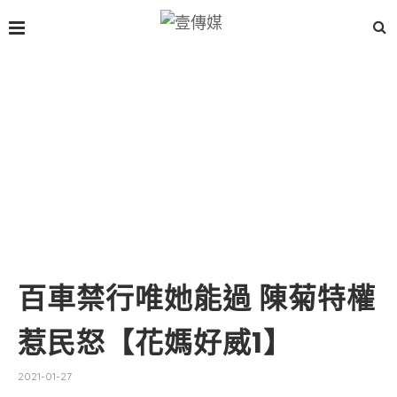
百車禁行唯她能過 陳菊特權
惹民怒【花媽好威1】
2021-01-27