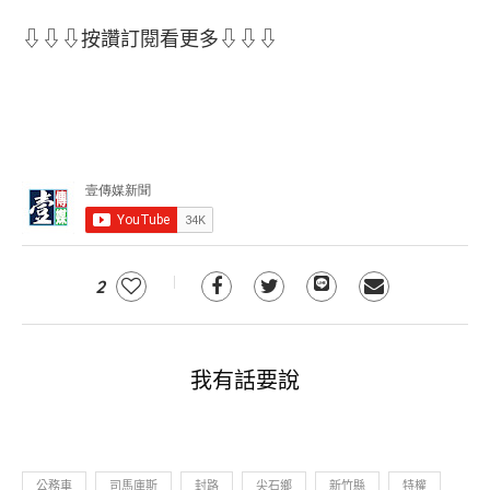
⇩⇩⇩按讚訂閱看更多⇩⇩⇩
2
我有話要說
公務車
司馬庫斯
封路
尖石鄉
新竹縣
特權