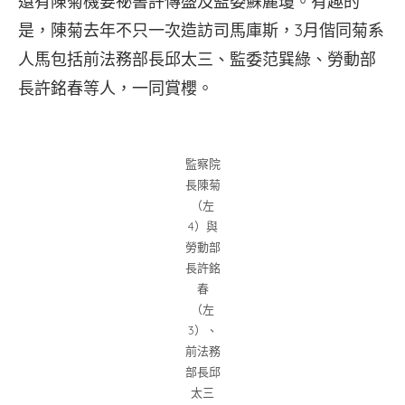
還有陳菊機要祕書許傳盛及監委蘇麗瓊。有趣的
是，陳菊去年不只一次造訪司馬庫斯，3月偕同菊系
人馬包括前法務部長邱太三、監委范巽綠、勞動部
長許銘春等人，一同賞櫻。
監察院
長陳菊
（左
4）與
勞動部
長許銘
春
（左
3）、
前法務
部長邱
太三