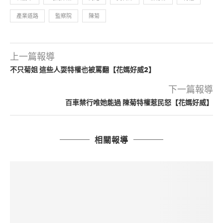
產業道路
監察院
陳菊
上一篇報導
不只菊姐 這些人耍特權也被罵翻【花媽好威2】
下一篇報導
百車禁行唯她能過 陳菊特權惹民怒【花媽好威】
相關報導