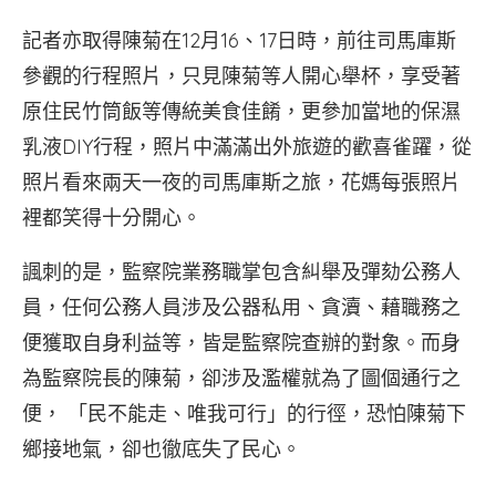
記者亦取得陳菊在12月16、17日時，前往司馬庫斯
參觀的行程照片，只見陳菊等人開心舉杯，享受著
原住民竹筒飯等傳統美食佳餚，更參加當地的保濕
乳液DIY行程，照片中滿滿出外旅遊的歡喜雀躍，從
照片看來兩天一夜的司馬庫斯之旅，花媽每張照片
裡都笑得十分開心。
諷刺的是，監察院業務職掌包含糾舉及彈劾公務人
員，任何公務人員涉及公器私用、貪瀆、藉職務之
便獲取自身利益等，皆是監察院查辦的對象。而身
為監察院長的陳菊，卻涉及濫權就為了圖個通行之
便， 「民不能走、唯我可行」的行徑，恐怕陳菊下
鄉接地氣，卻也徹底失了民心。