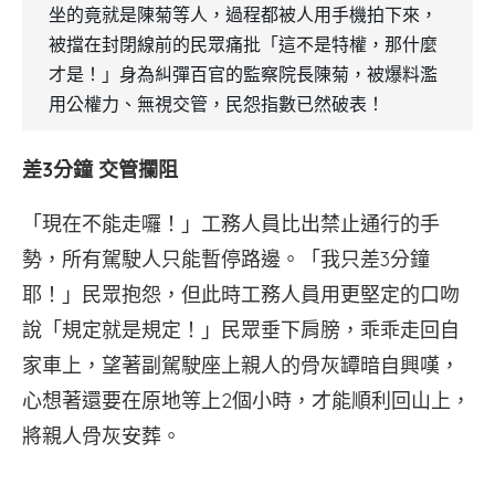
坐的竟就是陳菊等人，過程都被人用手機拍下來，
被擋在封閉線前的民眾痛批「這不是特權，那什麼
才是！」身為糾彈百官的監察院長陳菊，被爆料濫
用公權力、無視交管，民怨指數已然破表！
差3分鐘 交管攔阻
「現在不能走囉！」工務人員比出禁止通行的手
勢，所有駕駛人只能暫停路邊。「我只差3分鐘
耶！」民眾抱怨，但此時工務人員用更堅定的口吻
說「規定就是規定！」民眾垂下肩膀，乖乖走回自
家車上，望著副駕駛座上親人的骨灰罈暗自興嘆，
心想著還要在原地等上2個小時，才能順利回山上，
將親人骨灰安葬。