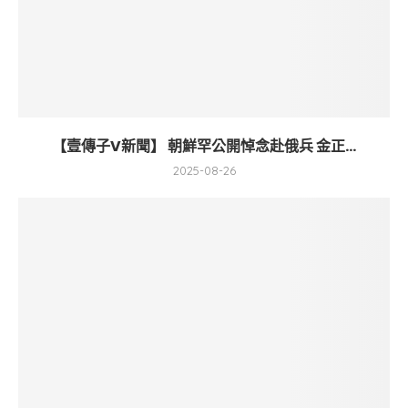
【壹傳子V新聞】 朝鮮罕公開悼念赴俄兵 金正...
2025-08-26