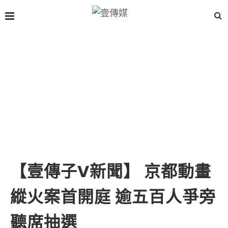
【壹傳子V新聞】 京都動畫
縱火案首開庭 逾五百人爭旁
聽席抽選