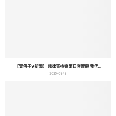
【壹傳子V新聞】 菲律賓搶案兩日客遭殺 我代...
2025-08-18