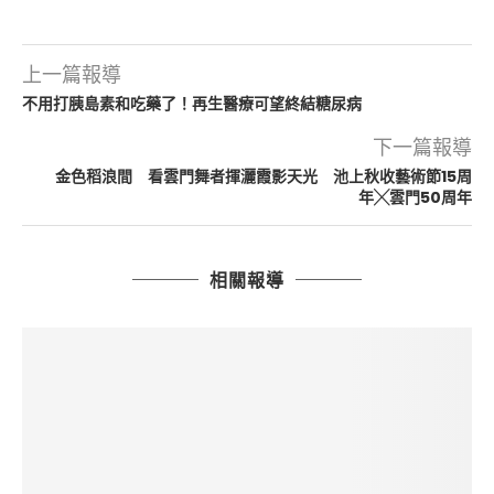
上一篇報導
不用打胰島素和吃藥了！再生醫療可望終結糖尿病
下一篇報導
金色稻浪間 看雲門舞者揮灑霞影天光 池上秋收藝術節15周
年╳雲門50周年
相關報導