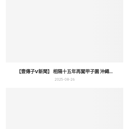
【壹傳子V新聞】 相隔十五年再闖甲子園 沖繩...
2025-08-26