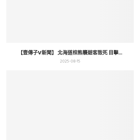
【壹傳子V新聞】 北海道棕熊襲遊客致死 目擊...
2025-08-15