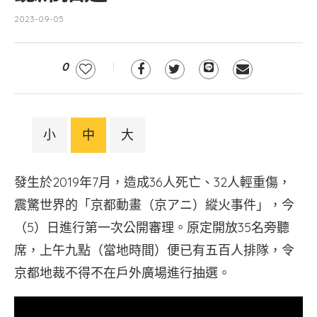
2023-09-05
0
小
中
大
發生於2019年7月，造成36人死亡、32人輕重傷，
震驚世界的「京都動畫（京アニ）縱火事件」，今
（5）日進行第一次公開審理。原定開放35名旁聽
席，上午九點（當地時間）便已有五百人排隊，令
京都地裁不得不在戶外廣場進行抽選。