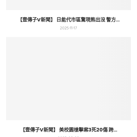
【壹傳子V新聞】 日能代市區驚現熊出沒 警方...
2025-11-17
【壹傳子V新聞】 美校園槍擊案3死20傷 跨...