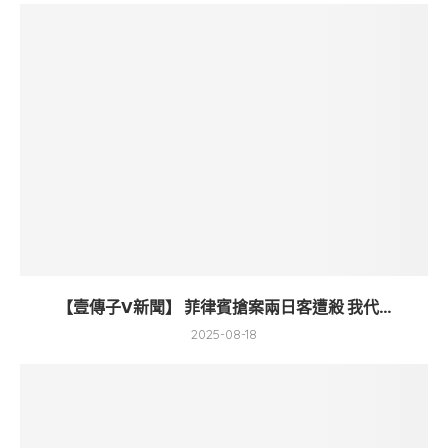
【壹傳子V新聞】 菲律賓搶案兩日客遭殺 我代...
2025-08-18