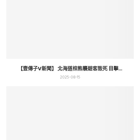
【壹傳子V新聞】 北海道棕熊襲遊客致死 目擊...
2025-08-15