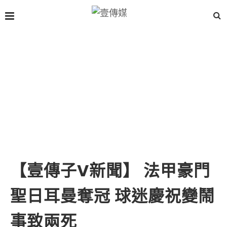
【壹傳子V新聞】 法甲豪門
聖日耳曼奪冠 球迷慶祝變鬧
事致兩死