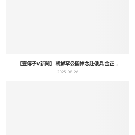
【壹傳子V新聞】 朝鮮罕公開悼念赴俄兵 金正...
2025-08-26