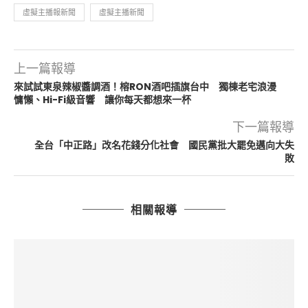
虛擬主播報新聞
虛擬主播新聞
上一篇報導
來試試東泉辣椒醬調酒！榕RON酒吧插旗台中 獨棟老宅浪漫
慵懶、Hi-Fi級音響 讓你每天都想來一杯
下一篇報導
全台「中正路」改名花錢分化社會 國民黨批大罷免邁向大失
敗
相關報導