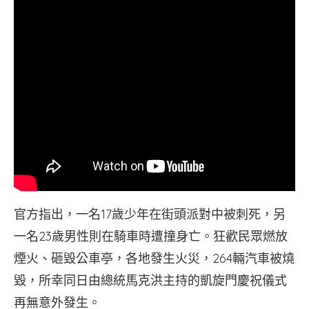
官方指出，一名17歲少年在街頭派對中被刺死，另
一名23歲男性則在騎車時遭撞身亡。狂歡民眾燃放
煙火、砸毀公車亭，各地發生火災，264輛汽車被燒
毀，所幸同日由總統馬克洪主持的凱旋門慶祝儀式
再無意外發生。