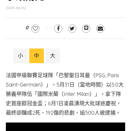
2025-06-02
0
小
中
大
法國甲級聯賽足球隊「巴黎聖日耳曼（PSG, Paris
Saint-Germain）」，5月31日（當地時間）以5:0大
勝義甲隊伍「國際米蘭（Inter Milan）」，拿下隊
史首座歐冠金盃；6月1日凌晨湧現大批球迷慶祝，
最終卻釀成2死、192傷的悲劇，逾500人被逮捕。