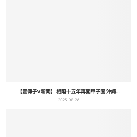
【壹傳子V新聞】 相隔十五年再闖甲子園 沖繩...
2025-08-26