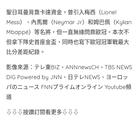
聖日耳曼背靠卡達資金，曾引入梅西（Lionel
Messi）、內馬爾（Neymar Jr.）和姆巴佩（Kylian
Mbappé）等名將，但一直無緣問鼎歐冠。本次不
但拿下隊史首座金盃，同時也寫下歐冠冠軍戰最大
比分差距紀錄。
影像來源：テレ東BIZ、ANNnewsCH、TBS NEWS
DIG Powered by JNN、日テレNEWS、ヨーロッ
パのニュース FNNプライムオンライン Youtube頻
道
⇩⇩⇩按讚訂閱看更多⇩⇩⇩