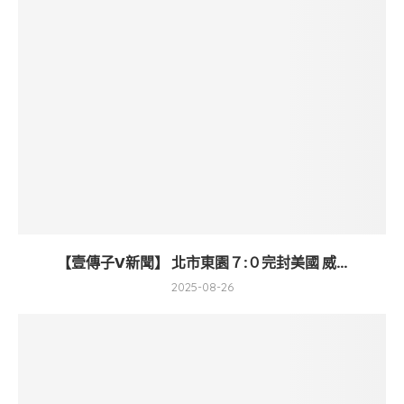
【壹傳子V新聞】 北市東園７:０完封美國 威...
2025-08-26