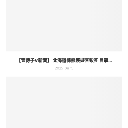
【壹傳子V新聞】 北海道棕熊襲遊客致死 目擊...
2025-08-15