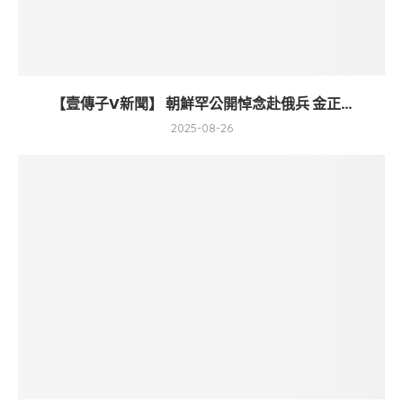
【壹傳子V新聞】 朝鮮罕公開悼念赴俄兵 金正...
2025-08-26