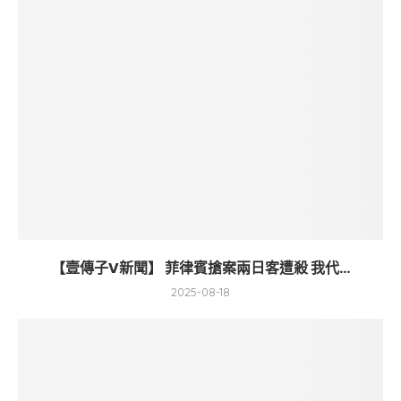
【壹傳子V新聞】 菲律賓搶案兩日客遭殺 我代...
2025-08-18