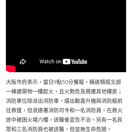
大阪市府表示，當日9點50分獲報，稱道頓堀北部
一棟建築物一樓起火，且火勢危及周遭其他樓房；
消防單位除派出消防車，還出動直升機與消防艇前
往救援，但浪速署消防司令和一名消防員，在救火
途中被困火場六樓，送醫後宣告不治。另有一名民
眾和三名消防員也被送醫，但並無生命危險。