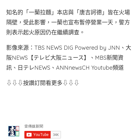
知名的「一蘭拉麵」本店與「唐吉訶德」皆在火場
隔壁，受此影響，一蘭也宣布暫停營業一天，警方
則表示起火原因仍在繼續調查。
影像來源：TBS NEWS DIG Powered by JNN、大
阪NEWS【テレビ大阪ニュース】、MBS新聞資
訊、日テレNEWS、ANNnewsCH Youtube頻道
⇩⇩⇩按讚訂閱看更多⇩⇩⇩