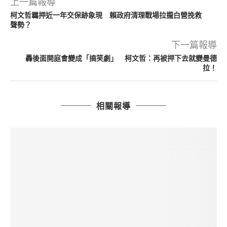
上一篇報導
柯文哲羈押近一年交保跡象現 賴政府清理戰場拉攏白營挽救
聲勢？
下一篇報導
轟後面開庭會變成「搞笑劇」 柯文哲：再被押下去就變曼德
拉！
相關報導