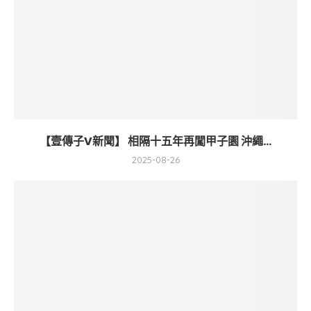
【壹傳子V新聞】 相隔十五年再闖甲子園 沖繩...
2025-08-26