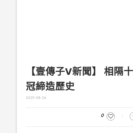
【壹傳子V新聞】 相隔
冠締造歷史
2025-08-26
0