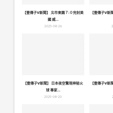
【壹傳子V新聞】 北市東園７:０完封美
【壹傳子V新
國 威...
2025-08-26
【壹傳子V新聞】 日本夜空驚現神秘火
【壹傳子V新
球 專家...
2025-08-20