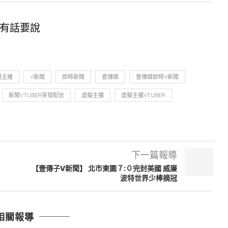
有話要說
擬主播
V新聞
即時新聞
壹傳媒
壹傳媒即時V新聞
新聞VTUBER突發配信
虛擬主播
虛擬主播VTUBER
下一篇報導
【壹傳子V新聞】 北市東園７:０完封美國 威廉
波特世界少棒摘冠
相關報導