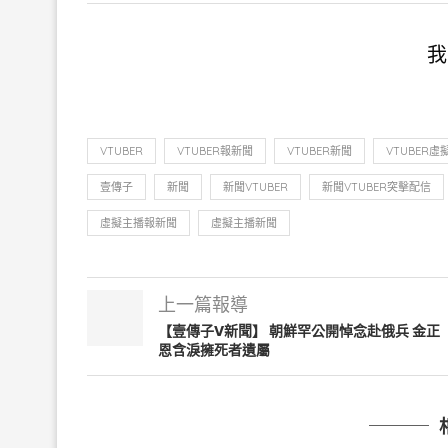
我
VTUBER
VTUBER報新聞
VTUBER新聞
VTUBER虛
壹傳子
新聞
新聞VTUBER
新聞VTUBER突擊配信
虛擬主播報新聞
虛擬主播新聞
上一篇報導
【壹傳子V新聞】 朝鮮罕公開悼念赴俄兵 金正
恩含淚擁死者遺屬