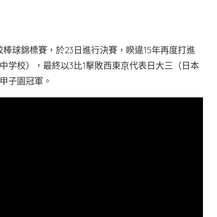
校棒球錦標賽，於23日進行決賽，睽違15年再度打進
中学校），最終以3比1擊敗西東京代表日大三（日本
甲子園冠軍。