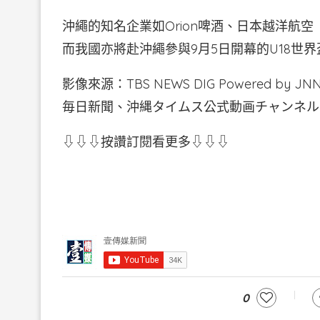
沖繩的知名企業如Orion啤酒、日本越洋航空
而我國亦將赴沖繩參與9月5日開幕的U18世
影像來源：TBS NEWS DIG Powered
毎日新聞、沖縄タイムス公式動画チャンネル、沖
⇩⇩⇩按讚訂閱看更多⇩⇩⇩
0