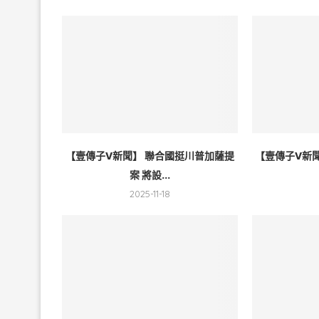
【壹傳子V新聞】 聯合國挺川普加薩提
【壹傳子V新
案 將設...
2025-11-18