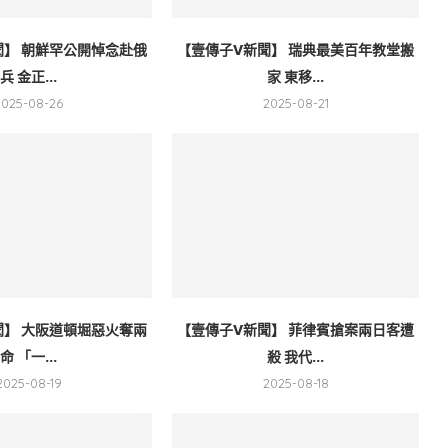
聞】 朝鮮罕公開悼念赴俄
【壹傳子V新聞】 瑞典最美百年教堂搬
兵 金正...
家 東移...
2025-08-26
2025-08-21
聞】 大阪道頓堀惡火奪兩
【壹傳子V新聞】 菲律賓搶案兩日客遭
命 「一...
殺 我代...
2025-08-19
2025-08-18