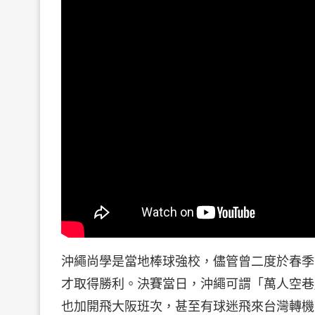
沖繩尚學是當地棒球強校，儘管曾二度於春季
才取得勝利。決賽當日，沖繩可謂「萬人空巷
也加開飛大阪班次，甚至有球迷飛來台灣轉機