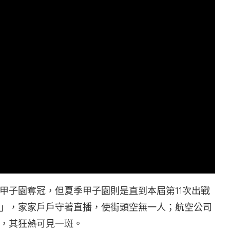
甲子園奪冠，但夏季甲子園則是直到本屆第11次出戰
」，家家戶戶守著直播，使街頭空無一人；航空公司
，其狂熱可見一斑。