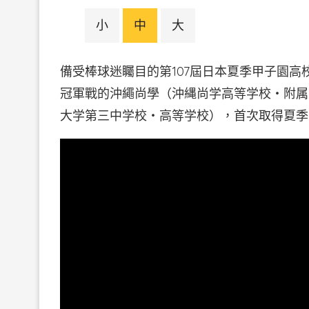
小
中
大
備受棒球迷矚目的第107屆日本夏季甲子園高
冠軍戰的沖繩尚學（沖縄尚学高等学校・附属
大学第三中学校・高等学校），首次取得夏季