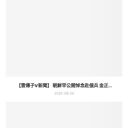
【壹傳子V新聞】 朝鮮罕公開悼念赴俄兵 金正...
2025-08-26