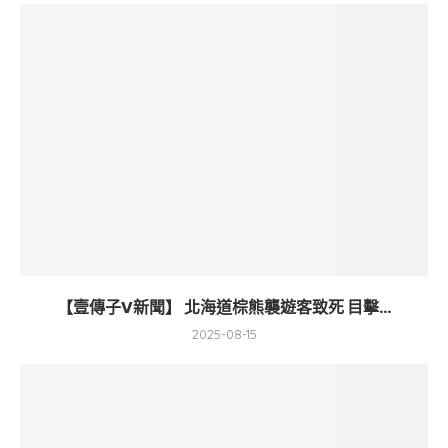
【壹傳子V新聞】 北海道棕熊襲遊客致死 目擊...
2025-08-15