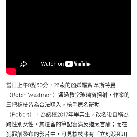
當日上午8點30分，23歲的凶嫌羅賓·韋斯特曼
（Robin Westman）通過教堂玻璃窗掃射，作案的
三把槍枝皆為合法購入。槍手原名羅勃
（Robert），為該校2017年畢業生，改名後自稱為
跨性別女性，其遺留的筆記寫滿反猶太言論；而在
犯罪前發布的影片中，可見槍枝漆有「立刻殺死川