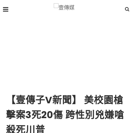
【壹傳子V新聞】 美校園槍
擊案3死20傷 跨性別兇嫌嗆
殺死川普