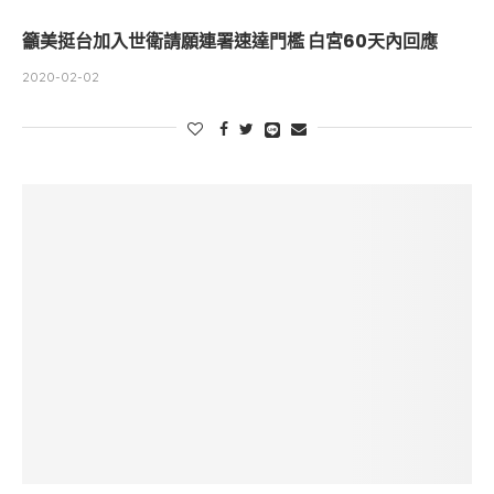
籲美挺台加入世衛請願連署速達門檻 白宮60天內回應
2020-02-02