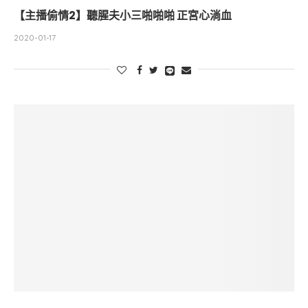
【主播偷情2】聽腥夫小三啪啪啪 正宮心淌血
2020-01-17