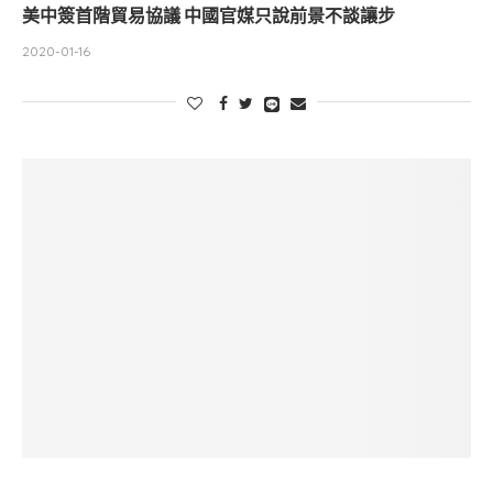
美中簽首階貿易協議 中國官媒只說前景不談讓步
2020-01-16