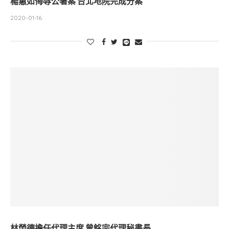
楊蕙如侮辱公署案 台北地院完成分案
2020-01-16
林榮德擔任代理主席 曾銘宗代理秘書長