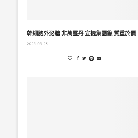
幹細胞外泌體 非萬靈丹 宣捷集團籲 質重於價
2025-05-23