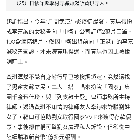
（25）日依詐欺取材等罪嫌起訴黃琪等人。
起訴指出，今年1月間武漢肺炎疫情爆發，黃琪假扮
成李嘉誠的女秘書向「中衛」公司訂購2萬片口罩、
100盒酒精棉片，然因中衛出貨前向「正港」的李嘉
誠秘書查證，才未讓黃琪得逞，而黃琪也因此被檢
調盯上。
黃琪渾然不覺自身劣行早已被檢調鎖定，竟然還找
了男密友蘇立民，二人一搭一唱來扮演「國泰」集
團千金蔡佳玲，與「列支敦士登」律師事務所主持
律師，透過黃琪不知情的律師友人牽線來詐騙劉姓
女子，藉口可協助劉女取得國泰VVIP來獲得存款優
惠，事後卻佯稱可幫劉女處理私人訴訟，但卻從中
陸續騙取新台幣1億多元報酬。