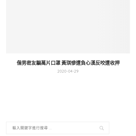
偕男密友騙萬片口罩 黃琪慘遭負心漢反咬遭收押
2020-04-29