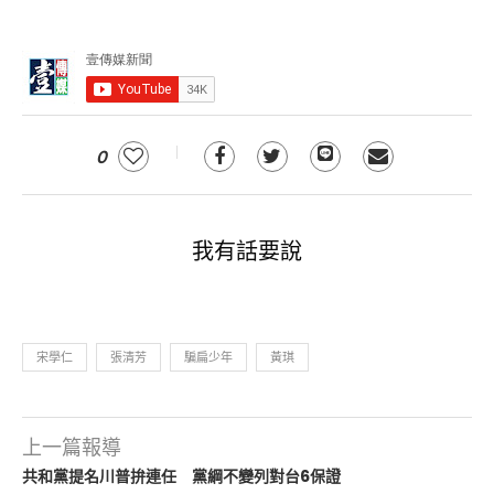
0
我有話要說
宋學仁
張清芳
騙扁少年
黃琪
上一篇報導
共和黨提名川普拚連任 黨綱不變列對台6保證