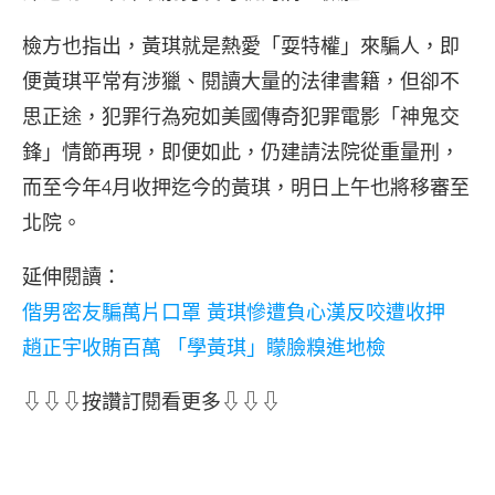
檢方也指出，黃琪就是熱愛「耍特權」來騙人，即
便黃琪平常有涉獵、閱讀大量的法律書籍，但卻不
思正途，犯罪行為宛如美國傳奇犯罪電影「神鬼交
鋒」情節再現，即便如此，仍建請法院從重量刑，
而至今年4月收押迄今的黃琪，明日上午也將移審至
北院。
延伸閱讀：
偕男密友騙萬片口罩 黃琪慘遭負心漢反咬遭收押
趙正宇收賄百萬 「學黃琪」矇臉糗進地檢
⇩⇩⇩按讚訂閱看更多⇩⇩⇩