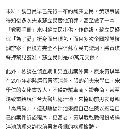
未料，調查員早已先行一布約詢蘇立民，黃琪事後
得知後多次央求蘇立民替他頂罪，甚至做了一本
「教戰手冊」來叫蘇立民串供、作偽證，蘇立民疑
似「為了愛」挺身而出頂包，而且多次企圖誤導檢
調辦案，但檢方完全不採信蘇立民的證詞，將黃琪
聲押禁見獲准，蘇立民則是60萬元交保。
此外，檢調在偵查期間另查出案外案，原來黃琪早
在2017年起陸續假冒張清芳、張的前夫宋學仁、宋
學仁的女秘書等人，不僅詐騙車商、證券商，甚至
還致電給現任台大醫師楊泮池，來協助前男友母親
「喬病房」，還想騙楊泮池來讓自己住院以拖延自
己的案件訴訟程序，更甚者，黃琪還乾脆假扮成楊
泮池助理來詐取前男友母親的病理檢體。