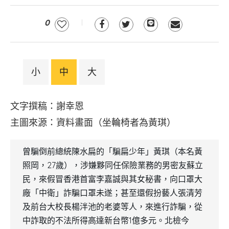
0
小
中
大
文字撰稿：謝幸恩
主圖來源：資料畫面（坐輪椅者為黃琪）
曾騙倒前總統陳水扁的「騙扁少年」黃琪（本名黃
照岡，27歲），涉嫌夥同任保險業務的男密友蘇立
民，來假冒香港首富李嘉誠與其女秘書，向口罩大
廠「中衛」詐騙口罩未遂；甚至還假扮藝人張清芳
及前台大校長楊泮池的老婆等人，來進行詐騙，從
中詐取的不法所得高達新台幣1億多元。北檢今