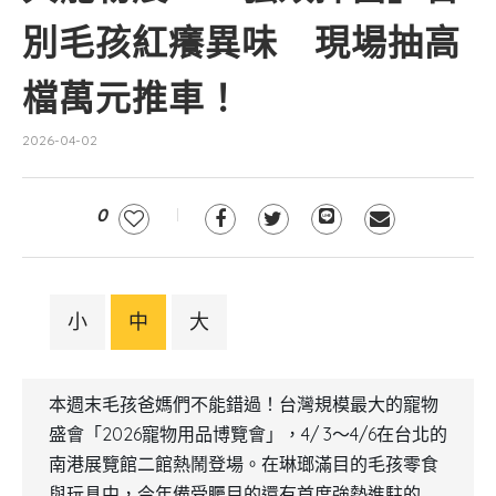
別毛孩紅癢異味 現場抽高
檔萬元推車！
2026-04-02
0
小
中
大
本週末毛孩爸媽們不能錯過！台灣規模最大的寵物
盛會「2026寵物用品博覽會」，4/ 3～4/6在台北的
南港展覽館二館熱鬧登場。在琳瑯滿目的毛孩零食
與玩具中，今年備受矚目的還有首度強勢進駐的