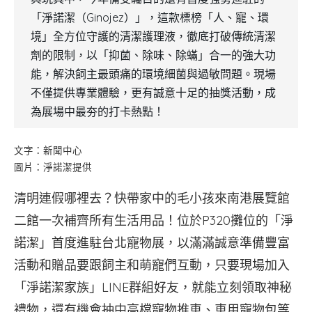
「淨諾潔（Ginojez）」，這款標榜「人、寵、環
境」全方位守護的清潔護理液，徹底打破傳統清潔
劑的限制，以「抑菌、除味、除蟎」合一的強大功
能，解決飼主最頭痛的環境細菌與過敏問題。現場
不僅提供專業體驗，更有誠意十足的抽獎活動，成
為展場中最夯的打卡熱點！
文字：新聞中心
圖片：淨諾潔提供
清明連假哪裡去？快帶家中的毛小孩來南港展覽館
二館一次補齊所有生活用品！位於P320攤位的「淨
諾潔」首度進駐台北寵物展，以滿滿誠意準備豐富
活動和贈品要跟飼主和萌寵們互動，只要現場加入
「淨諾潔家族」LINE群組好友，就能立刻領取神秘
禮物，還有機會抽中高檔寵物推車、車用寵物包等