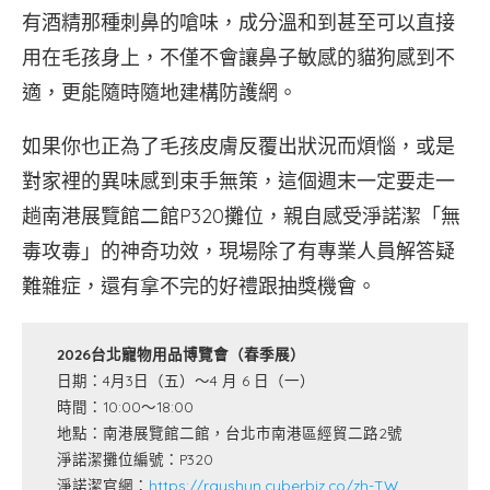
有酒精那種刺鼻的嗆味，成分溫和到甚至可以直接
用在毛孩身上，不僅不會讓鼻子敏感的貓狗感到不
適，更能隨時隨地建構防護網。
如果你也正為了毛孩皮膚反覆出狀況而煩惱，或是
對家裡的異味感到束手無策，這個週末一定要走一
趟南港展覽館二館P320攤位，親自感受淨諾潔「無
毒攻毒」的神奇功效，現場除了有專業人員解答疑
難雜症，還有拿不完的好禮跟抽獎機會。
2026台北寵物用品博覽會（春季展）
日期：4月3日（五）～4 月 6 日（一）
時間：10:00～18:00
地點：南港展覽館二館，台北市南港區經貿二路2號
淨諾潔攤位編號：P320
淨諾潔官網：
https://rayshun.cyberbiz.co/zh-TW