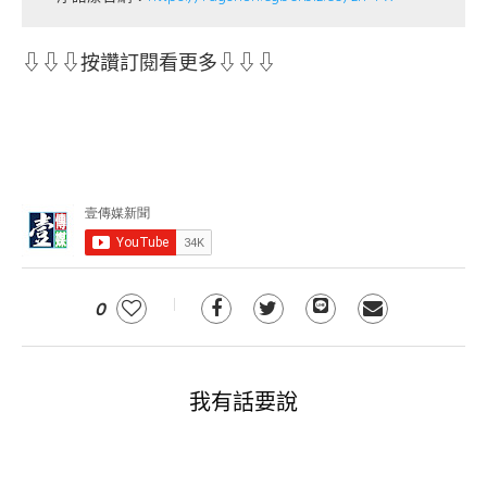
⇩⇩⇩按讚訂閱看更多⇩⇩⇩
0
我有話要說