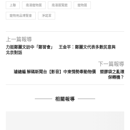
上聯
南港寵物展
南港展覽館
寵物展
寵物用品博覽會
淨諾潔
上一篇報導
力挺鄭麗文訪中「鄭習會」 王金平：鄭麗文代表多數民意與
北京對話
下一篇報導
璩總編 解碼新聞台【影音】中東情勢牽動物價 塑膠袋之亂環
保轉機？
相關報導