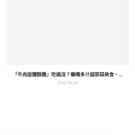
「牛肉版鹽酥雞」吃過沒？唰嘴多汁超邪惡美食，...
2022-06-23