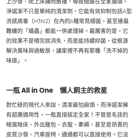
上沙發、爬上床鋪而散播，導致細菌在全家循環。
淨諾潔不只是單純的清潔劑，它能有效抑制包括A型
流感病毒（H3N2）在內的6種常見細菌，甚至連最
難纏的「蟎蟲」都能一併處理掉。最厲害的是，它
的效果不是噴完就消失，而是能持續抑菌，從根源
解決異味與過敏原，讓家裡不再有那種「洗不掉的
味道」。
一瓶 All in One 懶人飼主的救星
對忙碌的現代人來說，清潔最怕麻煩，而淨諾潔擁
有超廣適用性，一瓶直接搞定全家！不管是毛孩的
睡窩睡床、外出籠包、衣服、牽繩，甚至是昂貴的
皮質沙發、汽車座椅，通通都可以直接使用。它沒