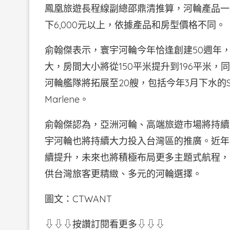
鳳凰旅遊長程線副總邵鼎清推算，河輪產品一
下6,000元以上，依據產品和房型價格不同。
俞翰傑表示，寰宇河輪今年恰逢創建50週年，未來
大，房間大小將從150平米提升到196平米，
河輪艦隊將拓展至20艘，包括今年3月下水的S.S.
Marlene。
俞翰傑認為，亞洲河輪、高端旅遊市場將持續
宇河輪也將持續大力投入台灣區的推廣。近年
續提升，未來也將積極布局更多主題式航程，
供台灣旅客更精緻、多元的河輪選擇。
圖文：CTWANT
⇩⇩⇩按讚訂閱看更多⇩⇩⇩