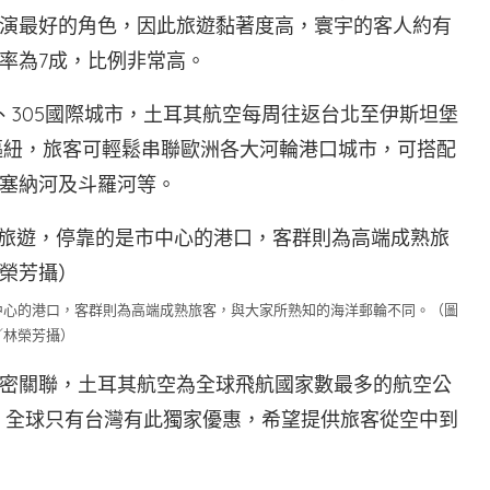
演最好的角色，因此旅遊黏著度高，寰宇的客人約有
率為7成，比例非常高。
家、305國際城市，土耳其航空每周往返台北至伊斯坦堡
運樞紐，旅客可輕鬆串聯歐洲各大河輪港口城市，可搭配
塞納河及斗羅河等。
中心的港口，客群則為高端成熟旅客，與大家所熟知的海洋郵輪不同。（圖
／林榮芳攝）
密關聯，土耳其航空為全球飛航國家數最多的航空公
，全球只有台灣有此獨家優惠，希望提供旅客從空中到