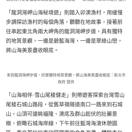
「龍洞灣岬山海秘境遊」則踏入卯澳漁村，用緩慢
步調探訪漁村的每個角落，聽聽在地故事，接著前
往串起東北角兩大岬角的龍洞灣岬步道，具有獨特
的地質景觀，一邊是碧藍海灣，一邊是翠綠山巒，
將山海美景盡收眼底。
來到龍洞灣岬步道，欣賞獨特地質景觀，將山海美景盡收眼底｜新北市
政府 提供
「山海相伴-雪山尾稜健走」則帶遊客探索台灣雪山
尾稜石城山路段，從舊草嶺隧道南口一路來到石城
山，山頂可遠眺福隆、澳底及群山起伏的壯麗景
緻，俯瞰石城海岸線，下午前往藍灣海濱休憩園