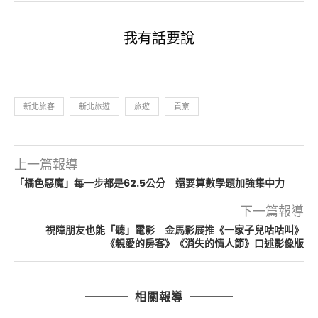
我有話要說
新北旅客
新北旅遊
旅遊
貢寮
上一篇報導
「橘色惡魔」每一步都是62.5公分 還要算數學題加強集中力
下一篇報導
視障朋友也能「聽」電影 金馬影展推《一家子兒咕咕叫》
《親愛的房客》《消失的情人節》口述影像版
相關報導