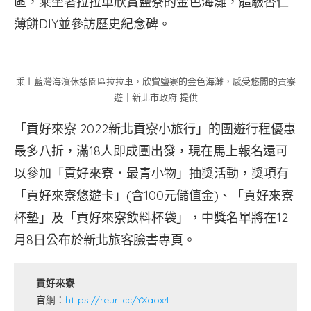
區，乘坐著拉拉車欣賞鹽寮的金色海灘，體驗杏仁
薄餅DIY並參訪歷史紀念碑。
乘上藍灣海濱休憩園區拉拉車，欣賞鹽寮的金色海灘，感受悠閒的貢寮
遊｜新北市政府 提供
「貢好來寮 2022新北貢寮小旅行」的團遊行程優惠
最多八折，滿18人即成團出發，現在馬上報名還可
以參加「貢好來寮．最青小物」抽獎活動，獎項有
「貢好來寮悠遊卡」(含100元儲值金)、「貢好來寮
杯墊」及「貢好來寮飲料杯袋」，中獎名單將在12
月8日公布於新北旅客臉書專頁。
貢好來寮
官網：
https://reurl.cc/YXaox4