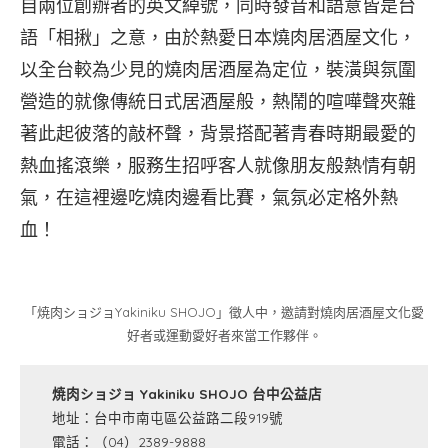
自兩位創辦者的英文綽號，同時發音和語意皆是台
語「相揪」之意，由於熱愛日本燒肉居酒屋文化，
以全台較為少見的燒肉居酒屋為定位，裝潢與氛圍
營造的就像傳統日式居酒屋般，熱鬧的喧嘩聲夾雜
著此起彼落的敲杯聲，背景搭配著青春時期最愛的
熱血搖滾樂，服務生招呼客人就像朋友般熱情有朝
氣，在這裡邊吃燒肉邊看比賽，氣氛必定格外熱
血！
「焼肉ショジョYakiniku SHOJO」徵人中，邀請對燒肉居酒屋文化愛
好者或運動愛好者來當工作夥伴。
焼肉ショジョ Yakiniku SHOJO 台中公益店
地址：台中市南屯區公益路二段919號
電話：（04）2389-9888