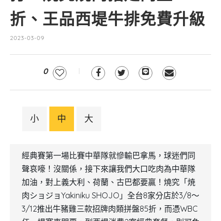
折、王品西堤牛排免費升級
2023-03-09
0
小
中
大
經典賽第一場比賽中華隊就慘輸巴拿馬，球迷們同
聲哀嚎！沒關係，接下來讓我們大口吃肉為中華隊
加油，對上義大利、荷蘭、古巴都要贏！燒究「焼
肉ショジョYakiniku SHOJO」全台8家分店於3/8～
3/12推出牛豬雞三款招牌肉類拼盤85折，而憑WBC