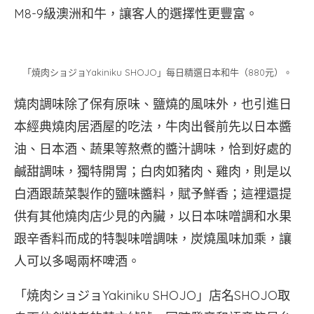
M8-9級澳洲和牛，讓客人的選擇性更豐富。
「焼肉ショジョYakiniku SHOJO」每日精選日本和牛（880元）。
燒肉調味除了保有原味、鹽燒的風味外，也引進日
本經典燒肉居酒屋的吃法，牛肉出餐前先以日本醬
油、日本酒、蔬果等熬煮的醬汁調味，恰到好處的
鹹甜調味，獨特開胃；白肉如豬肉、雞肉，則是以
白酒跟蔬菜製作的鹽味醬料，賦予鮮香；這裡還提
供有其他燒肉店少見的內臟，以日本味噌調和水果
跟辛香料而成的特製味噌調味，炭燒風味加乘，讓
人可以多喝兩杯啤酒。
「焼肉ショジョYakiniku SHOJO」店名SHOJO取