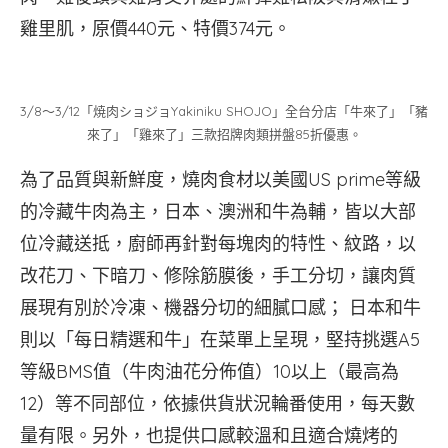
雞里肌，原價440元、特價374元。
3/8～3/12「焼肉ショジョYakiniku SHOJO」全台分店「牛來了」「豬
來了」「雞來了」三款招牌肉類拼盤85折優惠。
為了品質與新鮮度，燒肉食材以美國US prime等級
的冷藏牛肉為主，日本、澳洲和牛為輔，皆以大部
位冷藏送抵，廚師再針對每塊肉的特性、紋路，以
改花刀、下暗刀、修除筋膜後，手工分切，讓肉質
展現有別於冷凍、機器分切的細膩口感； 日本和牛
則以「每日精選和牛」在菜單上呈現，堅持挑選A5
等級BMS值（牛肉油花分佈值）10以上（最高為
12）等不同部位，依據供貨狀況輪番使用，每天數
量有限。另外，也提供口感較溫和且適合燒烤的