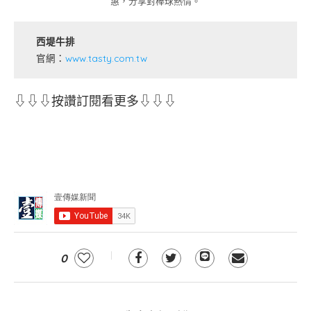
惠，分享對棒球熱情。
西堤牛排
官網：
www.tasty.com.tw
⇩⇩⇩按讚訂閱看更多⇩⇩⇩
0