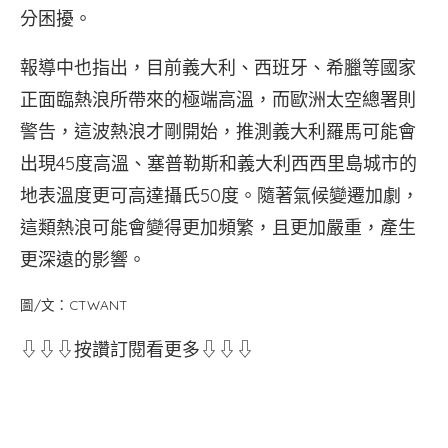
分困擾。
報導中也指出，目前義大利、西班牙、希臘等國家
正面臨熱浪所帶來的極端高溫，而歐洲太空總署則
警告，這波熱浪才剛開始，推測義大利羅馬可能會
出現45度高溫、塞普勒斯和義大利西西里島城市的
地表溫度更可高達攝氏50度。隨著氣候變遷加劇，
這類熱浪可能會變得更加頻繁，且更加嚴重，產生
更深遠的影響。
圖/文：CTWANT
⇩⇩⇩按讚訂閱看更多⇩⇩⇩