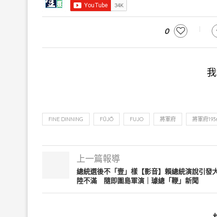
0
我
FINE DINNING
FŪJŌ
FUJO
將軍府
將軍府193
上一篇報導
總統選後不「壹」樣【影音】賴總統演說引發
陸不滿 隨即圍島軍演｜璩總「鞭」新聞