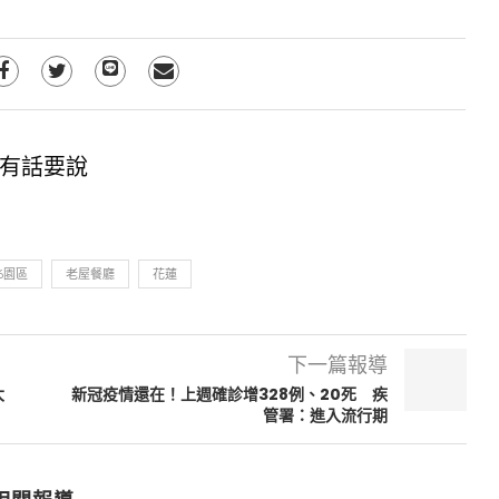
有話要說
6園區
老屋餐廳
花蓮
下一篇報導
大
新冠疫情還在！上週確診增328例、20死 疾
管署：進入流行期