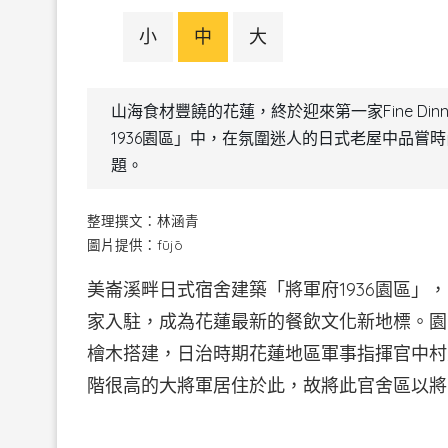
小
中
大
山海食材豐饒的花蓮，終於迎來第一家Fine Din
1936園區」中，在氛圍迷人的日式老屋中品嘗
題。
整理撰文：林涵青
圖片提供：fūjō
美崙溪畔日式宿舍建築「將軍府1936園區」
家入駐，成為花蓮最新的餐飲文化新地標。園區
檜木搭建，日治時期花蓮地區軍事指揮官中村
階很高的大將軍居住於此，故將此官舍區以將