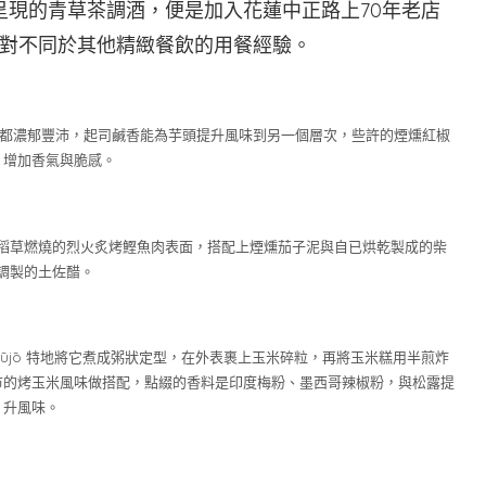
e呈現的青草茶調酒，便是加入花蓮中正路上70年老店
對不同於其他精緻餐飲的用餐經驗。
者口感都濃郁豐沛，起司鹹香能為芋頭提升風味到另一個層次，些許的煙燻紅椒
片增加香氣與脆感。
稻草燃燒的烈火炙烤鰹魚肉表面，搭配上煙燻茄子泥與自已烘乾製成的柴
調製的土佐醋。
ūjō 特地將它煮成粥狀定型，在外表裹上玉米碎粒，再將玉米糕用半煎炸
市的烤玉米風味做搭配，點綴的香料是印度梅粉、墨西哥辣椒粉，與松露提
升風味。