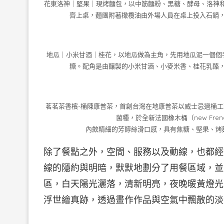
花東洛神｜堅果｜現烤麵包，以中筋麵粉、黑糖、酵母、洛神和
齊上桌，麵團附著橄欖油由外場人員在桌上投入石鍋，
地瓜｜小米甘酒｜桂花，以地瓜做為主角，先用地瓜泥一個個
糖。配角是由釀製的小米甘酒、小麥米香、桂花乳酪
茗茗茶香檳-桶陳康普茶，首創台灣在地康普茶以威士忌過桶
菌種，於全新法國橡木桶（new French 
內斂精細的芳醇絲滑口感，具有焦糖、堅果、烤
除了餐點之外，空間、服務以及動線，也都經
線的隱約與明暗，默默地劃分了用餐區域，並
區，白天陽光灑落，清新明亮，夜晚暖黃燈光
浮世繪真跡，透過畫作作品與空氣中飄散的淡