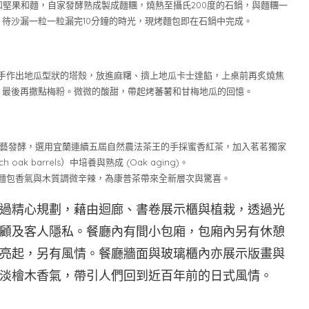
堅果和麵，自家發酵熟成製成麵糰，燒熱至攝氏200度的石鍋，與麵糰一
待沙漏一粒一粒漏完10分鐘的時光，現烤麵包即在石鍋中完成。
手作出地瓜型狀的塔殼，放進麻糬、擠上地瓜卡士達餡，上桌前再炙燒焦
，最後再撒點梅粉。微微的酸甜，帶起烤蕃薯和甘梅地瓜的回憶。
工藝發酵，選用宜蘭連續五屆自然農法茶王的手採蜜香紅茶，加入茗茗獨家
oak barrels）中培養與熟成 (Oak aging)。
麵包香氣與木質調微辛辣，為康普茶帶來全新層次與驚喜。
過精心規劃，藉由迴廊、書卷展示櫃與植栽，透過光
顧及客人隱私。餐廳內有間小包廂，包廂內另有休憩
亮起，另有風情。餐廳牆面與玻璃櫃內亦展示版畫與
淡檜木香氣，帶引人們回到近百年前的日式風情。