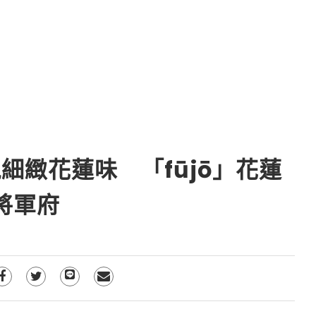
細緻花蓮味 「fūjō」花蓮
身將軍府