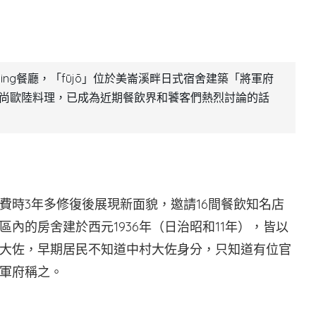
ning餐廳，「fūjō」位於美崙溪畔日式宿舍建築「將軍府
時尚歐陸料理，已成為近期餐飲界和饕客們熱烈討論的話
，費時3年多修復後展現新面貌，邀請16間餐飲知名店
內的房舍建於西元1936年（日治昭和11年），皆以
大佐，早期居民不知道中村大佐身分，只知道有位官
軍府稱之。