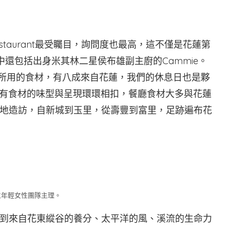
estaurant最受矚目，詢問度也最高，這不僅是花蓮第
隊其中還包括出身米其林二星侯布雄副主廚的Cammie。
裡所用的食材，有八成來自花蓮，我們的休息日也是夥
所有食材的味型與呈現環環相扣，餐廳食材大多與花蓮
地造訪，自新城到玉里，從壽豐到富里，足跡遍布花
五位年輕女性團隊主理。
到來自花東縱谷的養分、太平洋的風、溪流的生命力