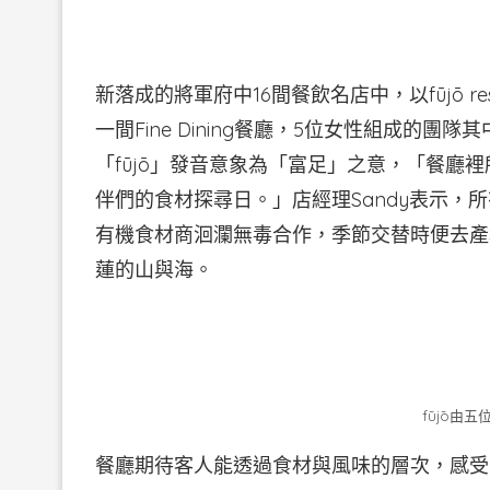
新落成的將軍府中16間餐飲名店中，以fūjō r
一間Fine Dining餐廳，5位女性組成的團
「fūjō」發音意象為「富足」之意，「餐廳
伴們的食材探尋日。」店經理Sandy表示，
有機食材商洄瀾無毒合作，季節交替時便去產
蓮的山與海。
fūjō由
餐廳期待客人能透過食材與風味的層次，感受