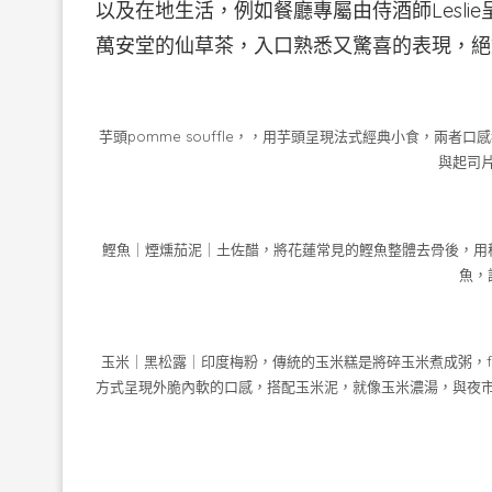
以及在地生活，例如餐廳專屬由侍酒師Lesli
萬安堂的仙草茶，入口熟悉又驚喜的表現，絕
芋頭pomme souffle，，用芋頭呈現法式經典小食，兩
與起司
鰹魚｜煙燻茄泥｜土佐醋，將花蓮常見的鰹魚整體去骨後，用
魚，
玉米｜黑松露｜印度梅粉，傳統的玉米糕是將碎玉米煮成粥，f
方式呈現外脆內軟的口感，搭配玉米泥，就像玉米濃湯，與夜