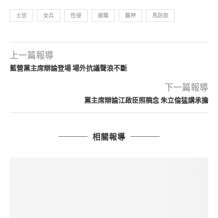
士官
女兵
性侵
撤職
羈押
馬防部
上一篇報導
藍營黨主席辯論登場 場外抗議聲浪不斷
下一篇報導
黨主席辯論江啟臣照稿念 朱立倫猛講承擔
相關報導