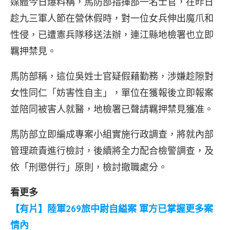
媒體今日爆料稱，馬防部指揮部一名士官，在昨日
趁九三軍人節在營休假時，對一位女兵伸出魔爪和
性侵，已遭憲兵隊移送法辦，連江縣地檢署也立即
羈押禁見。
馬防部稱，這位吳姓士官疑假藉勤務，涉嫌趁隙對
女性同仁「妨害性自主」，單位在獲報後立即報案
並陪同被害人就醫，地檢署已聲請羈押禁見獲准。
馬防部立即編成專案小組實施行政調查，將就內部
管理疏責進行檢討，後續將全力配合檢警調查，及
依「刑懲併行」原則，檢討撤職處分。
看更多
【有片】陸軍269旅中尉自縊案 軍方已掌握更多案
情內