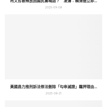
柯文哲被釋放因國民黨喊話？ 凌濤：賴清德立即...
2025-09-08
黃國昌力推刑訴法修法刪除「勾串滅證」羈押理由...
2025-08-21