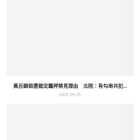
黃呂錦茹遭裁定羈押禁見理由 北院：有勾串共犯...
2025-04-25