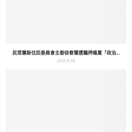
民眾黨新住民委員會主委徐春鶯遭羈押痛罵「政治...
2025-11-28