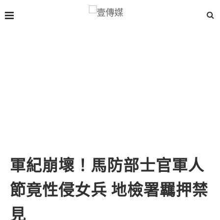
軍紀崩壞！馬防部士官軍人
節竟性侵女兵 地檢署羈押禁
見