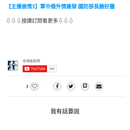
【主播偷情3】軍中婚外情連發 國防部長臉好腫
⇩⇩⇩按讚訂閱看更多⇩⇩⇩
1
我有話要說