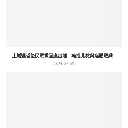
土城選哲後民眾黨回應出爐 痛批北檢與媒體羅織...
2024-09-05