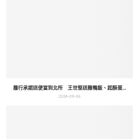
履行承諾送便當到北所 王世堅送雞鴨飯、起酥蛋...
2024-09-06