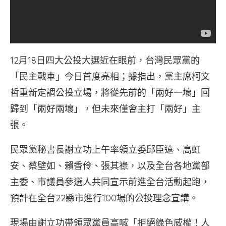
12月18日四大公投大選近在眼前，台灣民眾黨的
「民主戰車」今日首度亮相；據指出，黨主席柯文
哲重新定調公投立場，將從先前的「兩好一壞」回
歸到「兩好兩壞」，但未來僅會主打「兩好」主
張。
民眾黨秘書長謝立功上午率領立委邱臣遠、高虹
安、蔡壁如、賴香伶、張其祿，以及全台各地黨部
主委、市議員參選人共同宣示前進全台活動起跑，
預計在全台22縣市進行100場的公投理念宣講。
現場由謝立功帶領眾黨員高喊「拒絕綠色威權！人