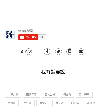
0
我有話要說
中道力量
兩好兩壞
四大公投
柯文哲
民主戰車
民眾黨
民進黨
蔡壁如
謝立功
邱臣遠
高虹安