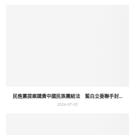
民進黨提案譴責中國民族團結法 藍白立委聯手封...
2026-07-03