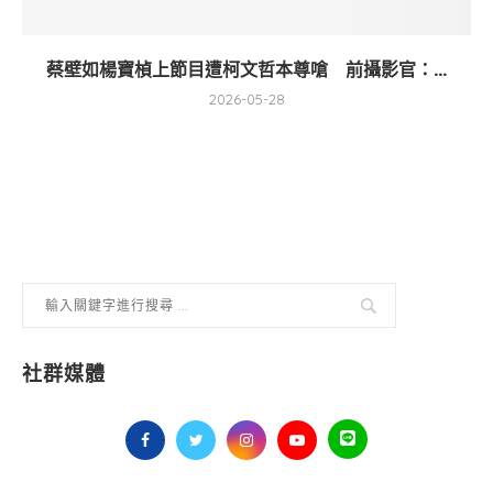
蔡壁如楊寶楨上節目遭柯文哲本尊嗆 前攝影官：...
2026-05-28
社群媒體