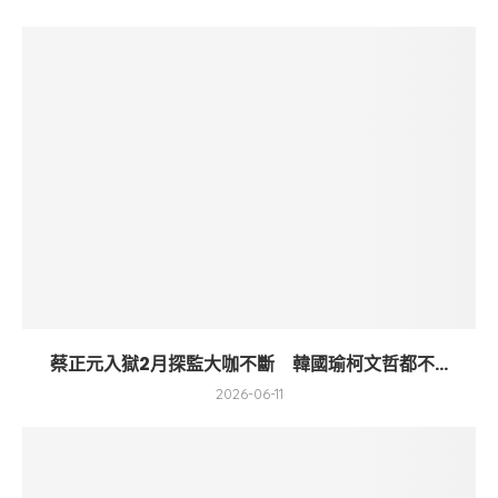
蔡正元入獄2月探監大咖不斷 韓國瑜柯文哲都不...
2026-06-11