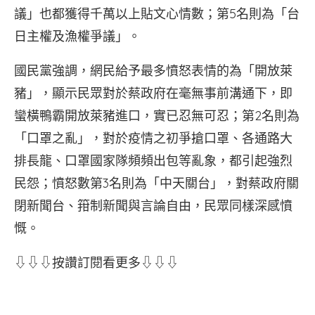
議」也都獲得千萬以上貼文心情數；第5名則為「台
日主權及漁權爭議」。
國民黨強調，網民給予最多憤怒表情的為「開放萊
豬」，顯示民眾對於蔡政府在毫無事前溝通下，即
蠻橫鴨霸開放萊豬進口，實已忍無可忍；第2名則為
「口罩之亂」，對於疫情之初爭搶口罩、各通路大
排長龍、口罩國家隊頻頻出包等亂象，都引起強烈
民怨；憤怒數第3名則為「中天關台」，對蔡政府關
閉新聞台、箝制新聞與言論自由，民眾同樣深感憤
慨。
⇩⇩⇩按讚訂閱看更多⇩⇩⇩