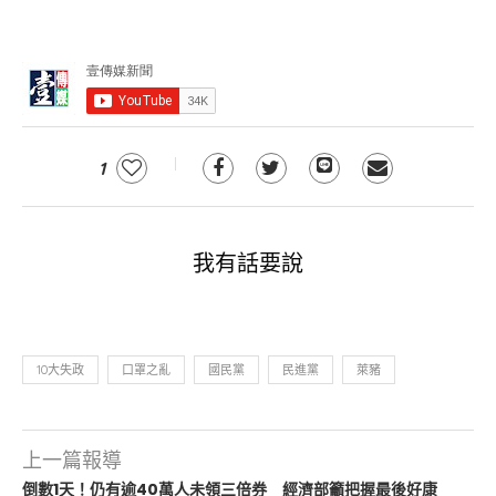
1
我有話要說
10大失政
口罩之亂
國民黨
民進黨
萊豬
上一篇報導
倒數1天！仍有逾40萬人未領三倍券 經濟部籲把握最後好康