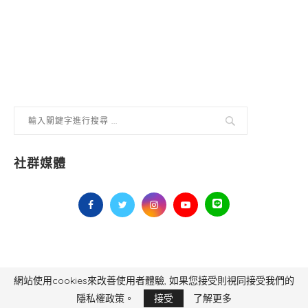
社群媒體
網站使用cookies來改善使用者體驗, 如果您接受則視同接受我們的
毅傳媒控股股份有限公司 版權所有，非經授權，不得轉載 All Right Reserved.
Yi Media Inc.
電話：02-8791-8559
隱私權政策。
接受
了解更多