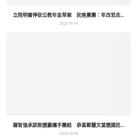
立院明審停砍公教年金草案 民進黨團：年改若走...
2025-11-04
羅智強承認敗選籲攜手團結 恭喜鄭麗文當選國民...
2025-10-18