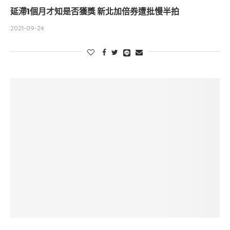
延滯1個月才知是否獲獎 新北加倍券遭批慢半拍
2021-09-24