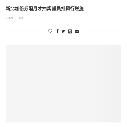
新北加倍券隔月才抽獎 議員批倒行逆施
2021-10-05