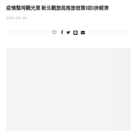
疫情整垮觀光業 新北觀旅局推旅宿買1送1拚經濟
2021-09-29