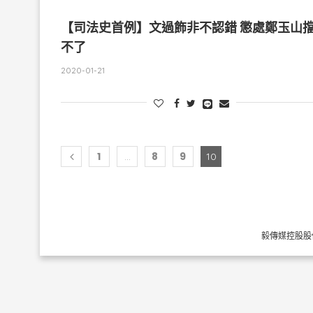
【司法史首例】文過飾非不認錯 懲處鄭玉山
不了
2020-01-21
1
8
9
...
10
毅傳媒控股股份有