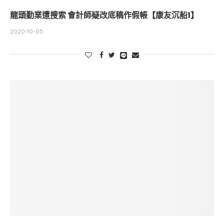
龍頭勤業遭搜索 會計師疑改底稿作假帳【康友沉船1】
2020-10-05