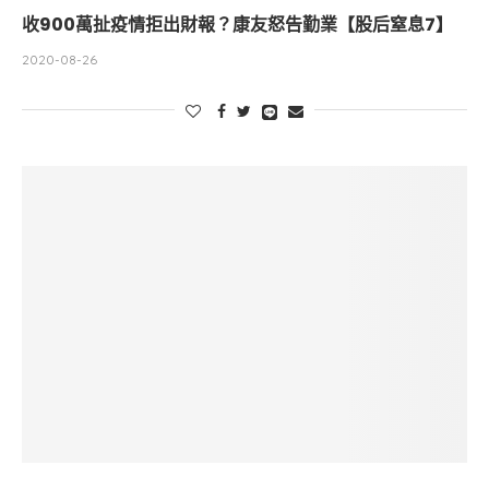
收900萬扯疫情拒出財報？康友怒告勤業【股后窒息7】
2020-08-26