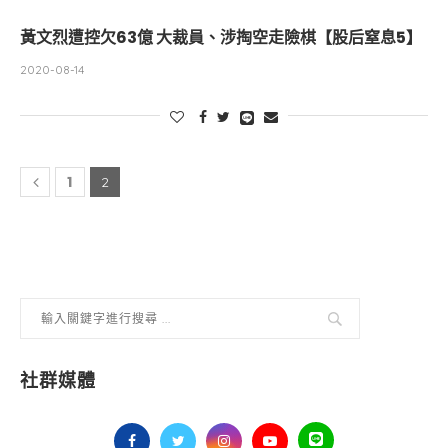
黃文烈遭控欠63億 大裁員、涉掏空走險棋【股后窒息5】
2020-08-14
1
2
社群媒體