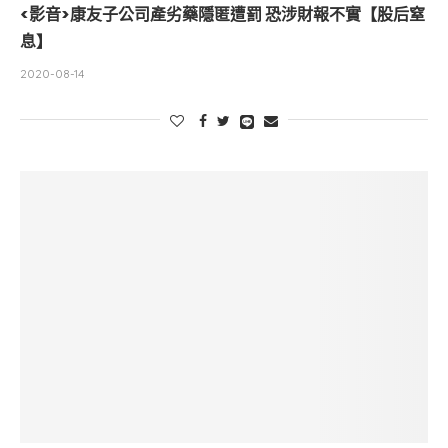
<影音>康友子公司產劣藥隱匿遭罰 恐涉財報不實【股后窒
息】
2020-08-14