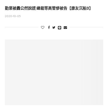
勤業被轟公然說謊 總裁等高管慘被告【康友沉船3】
2020-10-05