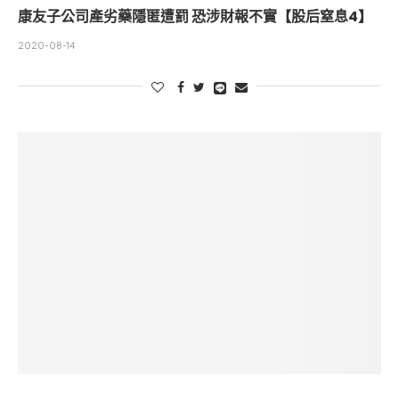
康友子公司產劣藥隱匿遭罰 恐涉財報不實【股后窒息4】
2020-08-14