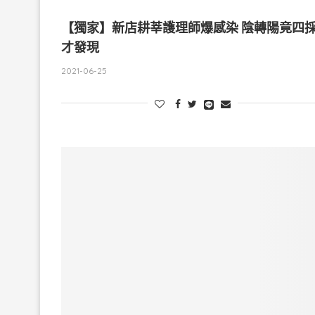
【獨家】新店耕莘護理師爆感染 陰轉陽竟四
才發現
2021-06-25