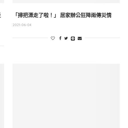
災
「掃把漂走了啦！」 居家辦公狂降雨傳災情
2021-06-04