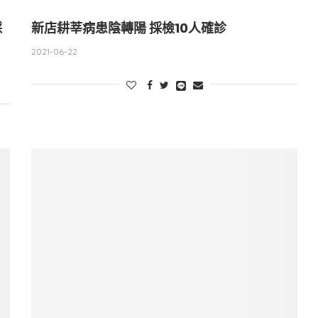
採
新店耕莘病患陰轉陽 採檢10人確診
2021-06-22