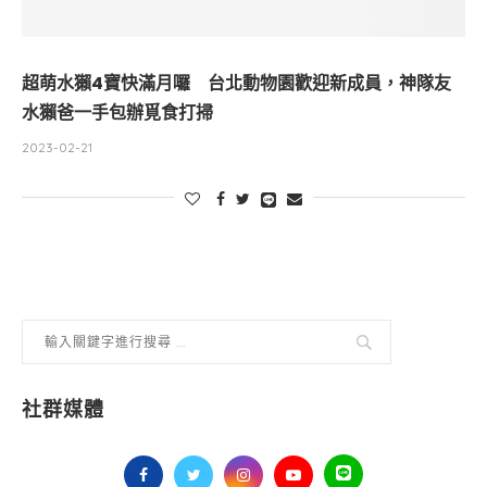
超萌水獺4寶快滿月囉 台北動物園歡迎新成員，神隊友
水獺爸一手包辦覓食打掃
2023-02-21
社群媒體