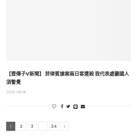
【壹傳子V新聞】 菲律賓搶案兩日客遭殺 我代表處籲國人
須警覺
2025-08-18
2
3
34
1
...