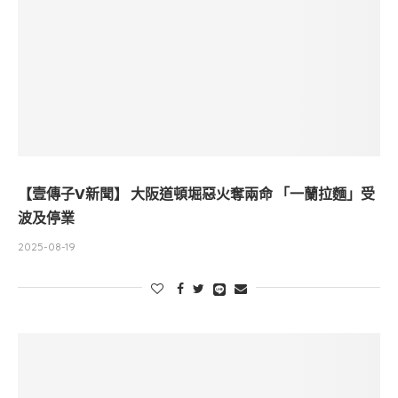
【壹傳子V新聞】 大阪道頓堀惡火奪兩命 「一蘭拉麵」受
波及停業
2025-08-19