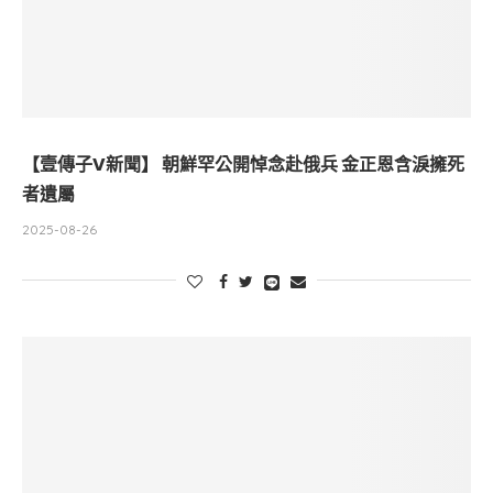
【壹傳子V新聞】 朝鮮罕公開悼念赴俄兵 金正恩含淚擁死
者遺屬
2025-08-26