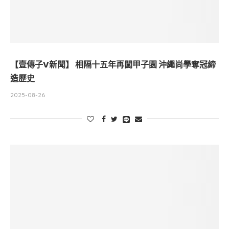
【壹傳子V新聞】 相隔十五年再闖甲子園 沖繩尚學奪冠締
造歷史
2025-08-26