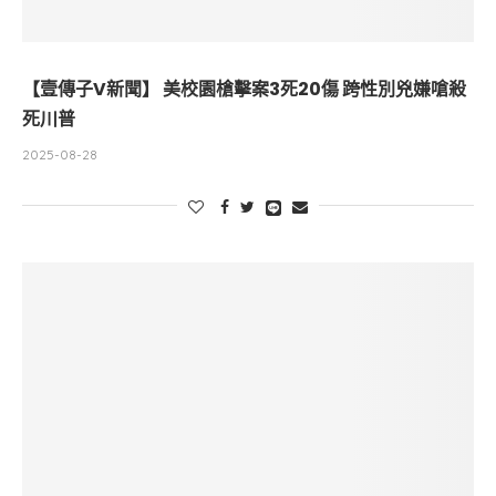
【壹傳子V新聞】 美校園槍擊案3死20傷 跨性別兇嫌嗆殺
死川普
2025-08-28