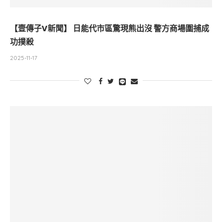
【壹傳子V新聞】 日能代市區驚現熊出沒 警方商場圍捕成
功撲殺
2025-11-17