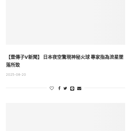
【壹傳子V新聞】 日本夜空驚現神秘火球 專家指為流星墜
落所致
2025-08-20