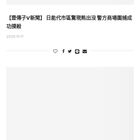
【壹傳子V新聞】 日能代市區驚現熊出沒 警方商場圍捕成
功撲殺
2025-11-17