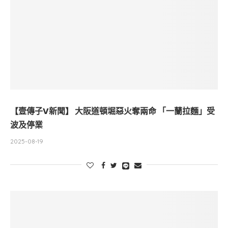
【壹傳子V新聞】 大阪道頓堀惡火奪兩命 「一蘭拉麵」受
波及停業
2025-08-19