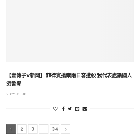
【壹傳子V新聞】 菲律賓搶案兩日客遭殺 我代表處籲國人
須警覺
2025-08-18
2
3
34
1
...