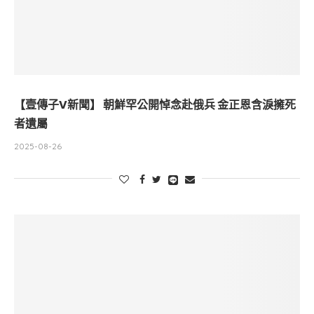
【壹傳子V新聞】 朝鮮罕公開悼念赴俄兵 金正恩含淚擁死
者遺屬
2025-08-26