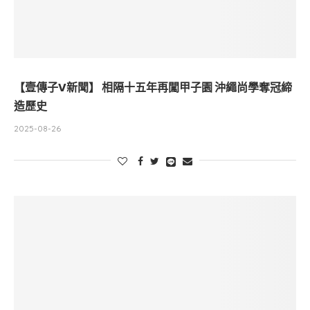
【壹傳子V新聞】 相隔十五年再闖甲子園 沖繩尚學奪冠締
造歷史
2025-08-26