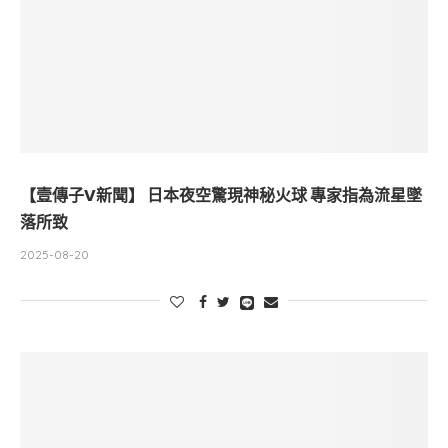
【壹傳子V新聞】 日本夜空驚現神秘火球 專家指為流星墜
落所致
2025-08-20