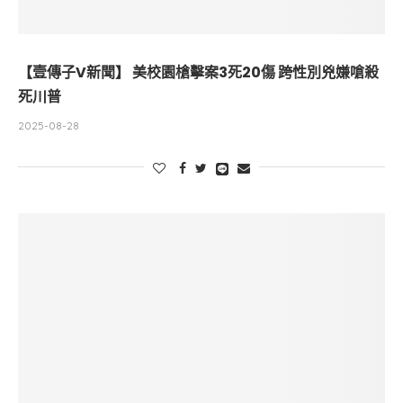
【壹傳子V新聞】 美校園槍擊案3死20傷 跨性別兇嫌嗆殺
死川普
2025-08-28