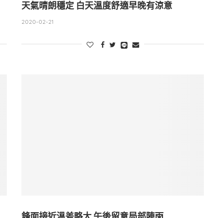
天氣晴朗穩定 白天溫度舒適早晚有涼意
2020-02-21
鋒面接近溫差略大 午後留意局部陣雨