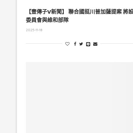
【壹傳子V新聞】 聯合國挺川普加薩提案 將
委員會與維和部隊
2025-11-18