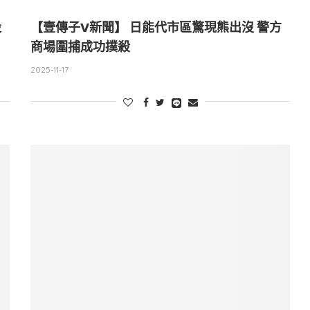
設
【壹傳子V新聞】 日能代市區驚現熊出沒 警方
商場圍捕成功撲殺
2025-11-17