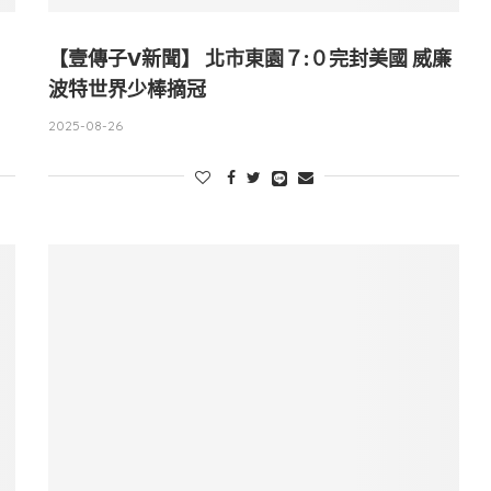
【壹傳子V新聞】 北市東園７:０完封美國 威廉
波特世界少棒摘冠
2025-08-26