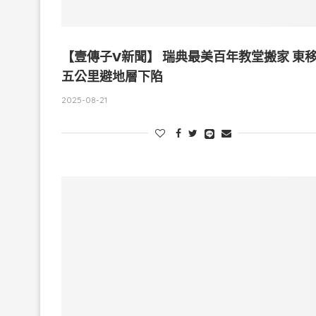
【壹傳子V新聞】 瑞典最美百年教堂搬家 東
五公里避地層下陷
2025-08-21