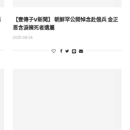
繩
【壹傳子V新聞】 朝鮮罕公開悼念赴俄兵 金正
恩含淚擁死者遺屬
2025-08-26