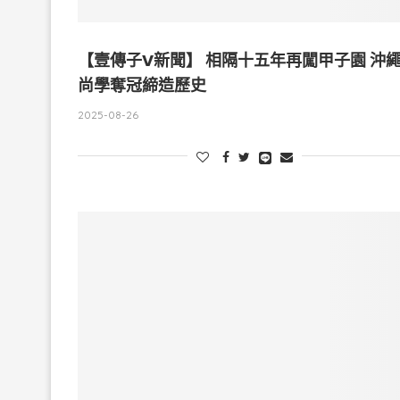
【壹傳子V新聞】 相隔十五年再闖甲子園 沖
尚學奪冠締造歷史
2025-08-26