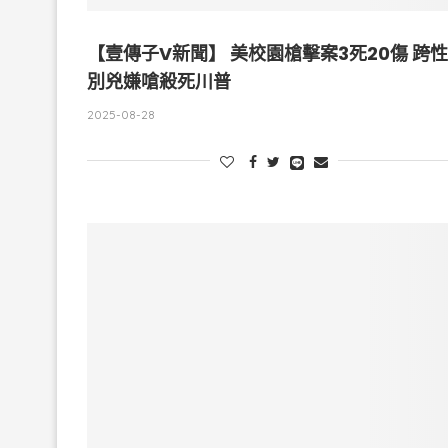
【壹傳子V新聞】 美校園槍擊案3死20傷 跨性
別兇嫌嗆殺死川普
2025-08-28