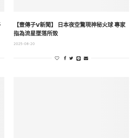
移
【壹傳子V新聞】 日本夜空驚現神秘火球 專家
指為流星墜落所致
2025-08-20