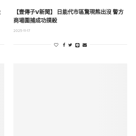
設
【壹傳子V新聞】 日能代市區驚現熊出沒 警方
商場圍捕成功撲殺
2025-11-17