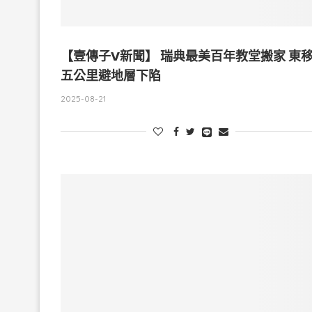
【壹傳子V新聞】 瑞典最美百年教堂搬家 東
五公里避地層下陷
2025-08-21