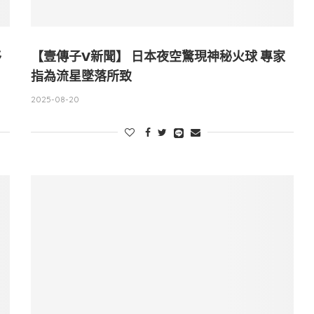
移
【壹傳子V新聞】 日本夜空驚現神秘火球 專家
指為流星墜落所致
2025-08-20