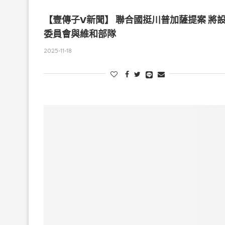
【壹傳子V新聞】 聯合國挺川普加薩提案 將
委員會與維和部隊
2025-11-18