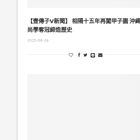
【壹傳子V新聞】 相隔十五年再闖甲子園 沖
尚學奪冠締造歷史
2025-08-26