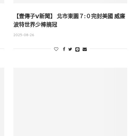
【壹傳子V新聞】 北市東園７:０完封美國 威廉
波特世界少棒摘冠
2025-08-26