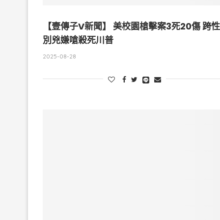
【壹傳子V新聞】 美校園槍擊案3死20傷 跨性
別兇嫌嗆殺死川普
2025-08-28