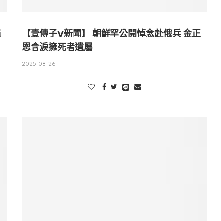
繩
【壹傳子V新聞】 朝鮮罕公開悼念赴俄兵 金正
恩含淚擁死者遺屬
2025-08-26