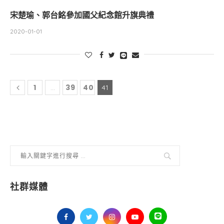
宋楚瑜、郭台銘參加國父紀念館升旗典禮
2020-01-01
1
39
40
...
41
社群媒體